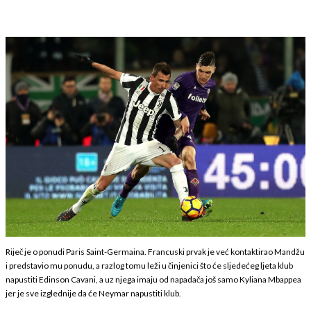
Riječ je o ponudi Paris Saint-Germaina. Francuski prvak je već kontaktirao Mandžu
i predstavio mu ponudu, a razlog tomu leži u činjenici što će sljedećeg ljeta klub
napustiti Edinson Cavani, a uz njega imaju od napadača još samo Kyliana Mbappea
jer je sve izglednije da će Neymar napustiti klub.