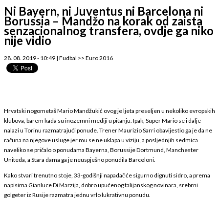
Ni Bayern, ni Juventus ni Barcelona ni
Borussia – Mandžo na korak od zaista
senzacionalnog transfera, ovdje ga niko
nije vidio
28. 08. 2019 - 10:49
|
Fudbal
>>
Euro 2016
Hrvatski nogometaš Mario Mandžukić ovog je ljeta preseljen u nekoliko evropskih
klubova, barem kada su inozemni mediji u pitanju. Ipak, Super Mario se i dalje
nalazi u Torinu razmatrajući ponude. Trener Maurizio Sarri obavijestio ga je da ne
računa na njegove usluge jer mu se ne uklapa u viziju, a posljednjih sedmica
naveliko se pričalo o ponudama Bayerna, Borussije Dortmund, Manchester
Uniteda, a Stara dama ga je neuspješno ponudila Barceloni.
Kako stvari trenutno stoje, 33-godišnji napadač će sigurno dignuti sidro, a prema
napisima Gianluce Di Marzija, dobro upućenog talijanskog novinara, srebrni
golgeter iz Rusije razmatra jednu vrlo lukrativnu ponudu.