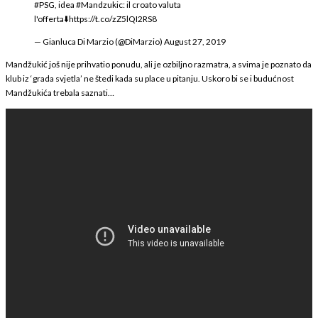
#PSG
, idea
#Mandzukic
: il croato valuta
l'offerta⬇️
https://t.co/zZ5lQI2RS8
— Gianluca Di Marzio (@DiMarzio)
August 27, 2019
Mandžukić još nije prihvatio ponudu, ali je ozbiljno razmatra, a svima je poznato da
klub iz ‘grada svjetla’ ne štedi kada su place u pitanju. Uskoro bi se i budućnost
Mandžukića trebala saznati…