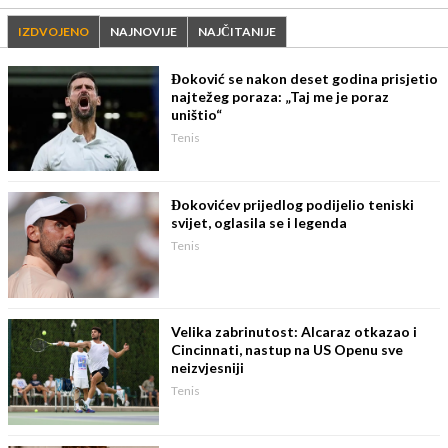
IZDVOJENO
NAJNOVIJE
NAJČITANIJE
Đoković se nakon deset godina prisjetio
najtežeg poraza: „Taj me je poraz
uništio“
Tenis
Đokovićev prijedlog podijelio teniski
svijet, oglasila se i legenda
Tenis
Velika zabrinutost: Alcaraz otkazao i
Cincinnati, nastup na US Openu sve
neizvjesniji
Tenis