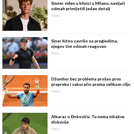
Sinner viđen u klinici u Milanu, navijači
odmah primijetili jedan detalj
Tenis
Siner hitno završio na pregledima,
njegov tim odmah reagovao
Tenis
Džumhur bez problema prošao prvu
prepreku i zakoračio prema velikom cilju
Tenis
Alkaraz o Đokoviću: Tu nema nikakve
diskusije
Tenis