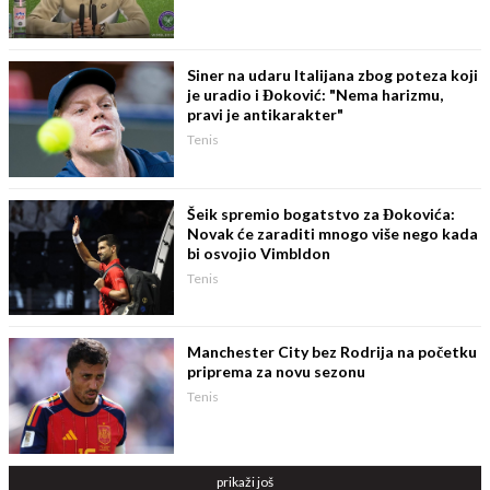
Siner na udaru Italijana zbog poteza koji
je uradio i Đoković: "Nema harizmu,
pravi je antikarakter"
Tenis
Šeik spremio bogatstvo za Đokovića:
Novak će zaraditi mnogo više nego kada
bi osvojio Vimbldon
Tenis
Manchester City bez Rodrija na početku
priprema za novu sezonu
Tenis
prikaži još