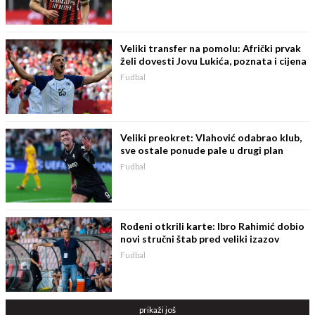
Veliki transfer na pomolu: Afrički prvak
želi dovesti Jovu Lukića, poznata i cijena
Fudbal
Veliki preokret: Vlahović odabrao klub,
sve ostale ponude pale u drugi plan
Fudbal
Rođeni otkrili karte: Ibro Rahimić dobio
novi stručni štab pred veliki izazov
Fudbal
prikaži još