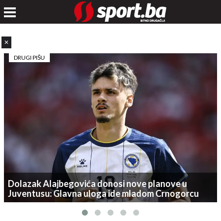
✕
DRUGI PIŠU
Dolazak Alajbegovića donosi nove planove u
Juventusu: Glavna uloga ide mladom Crnogorcu