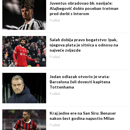
Juventus obradovao bh. navijače:
Alajbegović dobio poseban tretman
pred derbi s Interom
Fudbal
Salah dobija pravo bogatstvo: Ipak,
njegova plata je sitnica u odnosu na
najveće zvijezde
Fudbal
Jedan odlazak otvorio je vrata:
Barcelona želi dovesti kapitena
Tottenhama
Fudbal
Kraj jedne ere na San Siru: Benaser
nakon šest godina napustio Milan
Fudbal