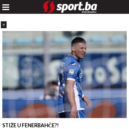
✕
STIŽE U FENERBAHČE?!