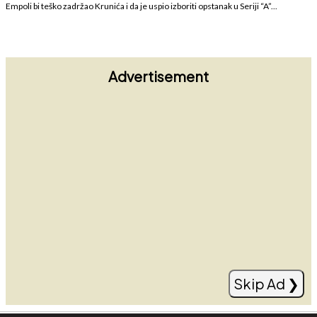
Empoli bi teško zadržao Krunića i da je uspio izboriti opstanak u Seriji “A”...
Advertisement
Kane prelomio: Englez saopštio Bayernu
odluku koja je obradovala navijače
Read more
Skip Ad ❯