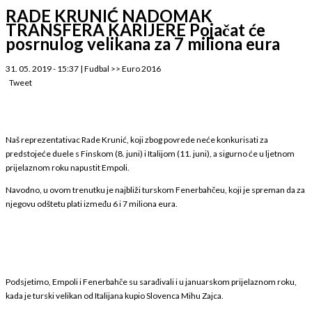
RADE KRUNIĆ NADOMAK
TRANSFERA KARIJERE Pojačat će
posrnulog velikana za 7 miliona eura
31. 05. 2019 - 15:37
|
Fudbal
>>
Euro 2016
Tweet
Naš reprezentativac Rade Krunić, koji zbog povrede neće konkurisati za
predstojeće duele s Finskom (8. juni) i Italijom (11. juni), a sigurno će u ljetnom
prijelaznom roku napustit Empoli.
Navodno, u ovom trenutku je najbliži turskom Fenerbahčeu, koji je spreman da za
njegovu odštetu plati između 6 i 7 miliona eura.
Podsjetimo, Empoli i Fenerbahče su sarađivali i u januarskom prijelaznom roku,
kada je turski velikan od Italijana kupio Slovenca Mihu Zajca.