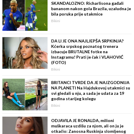
SKANDALOZNO: Richarlisona gađali
bananom nakon gola Brazila, uzaludna je
bila poruka prije utakmice
Bikini
DA LI JE ONA NAJLJEPŠA SRPKINJA?
Kćerka srpskog poznatog trenera
izbacuje BRUTALNE fotke na
Instagramu! Prati je čak i VLAHOVIĆ
(FOTO)
Bikini
BRITANCI TVRDE DA JE NAJZGODNIJA
NA PLANETI Na Hajdukovoj utakmici su
svi gledali u nju, a sada je udata za 19
godina starijeg kolegu
Bikini
ODJAVILA JE RONALDA, milioni
muškaraca uzdišu za njom, ali on ju je
otkačio: Zanosna Ruskinja slomljenog