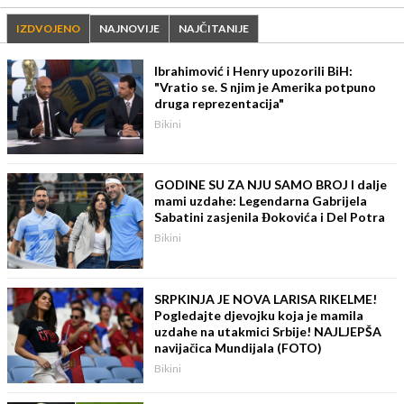
IZDVOJENO
NAJNOVIJE
NAJČITANIJE
Ibrahimović i Henry upozorili BiH:
"Vratio se. S njim je Amerika potpuno
druga reprezentacija"
Bikini
GODINE SU ZA NJU SAMO BROJ I dalje
mami uzdahe: Legendarna Gabrijela
Sabatini zasjenila Đokovića i Del Potra
Bikini
SRPKINJA JE NOVA LARISA RIKELME!
Pogledajte djevojku koja je mamila
uzdahe na utakmici Srbije! NAJLJEPŠA
navijačica Mundijala (FOTO)
Bikini