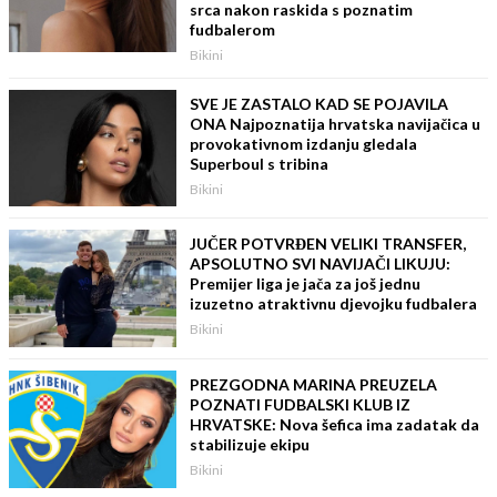
srca nakon raskida s poznatim
fudbalerom
Bikini
SVE JE ZASTALO KAD SE POJAVILA
ONA Najpoznatija hrvatska navijačica u
provokativnom izdanju gledala
Superboul s tribina
Bikini
JUČER POTVRĐEN VELIKI TRANSFER,
APSOLUTNO SVI NAVIJAČI LIKUJU:
Premijer liga je jača za još jednu
izuzetno atraktivnu djevojku fudbalera
Bikini
PREZGODNA MARINA PREUZELA
POZNATI FUDBALSKI KLUB IZ
HRVATSKE: Nova šefica ima zadatak da
stabilizuje ekipu
Bikini