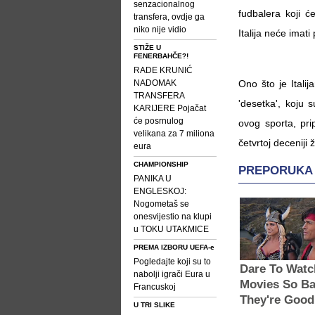
senzacionalnog
fudbalera koji ć
transfera, ovdje ga
niko nije vidio
Italija neće imati
STIŽE U
FENERBAHČE?!
RADE KRUNIĆ
NADOMAK
Ono što je Italij
TRANSFERA
'desetka', koju s
KARIJERE Pojačat
će posrnulog
ovog sporta, pri
velikana za 7 miliona
četvrtoj deceniji ž
eura
CHAMPIONSHIP
PANIKA U
ENGLESKOJ:
Nogometaš se
onesvijestio na klupi
u TOKU UTAKMICE
PREMA IZBORU UEFA-e
Pogledajte koji su to
nabolji igrači Eura u
Francuskoj
U TRI SLIKE