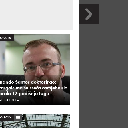
O 2016
rnando Santos doktorirao:
rtugalcima se sreća osmjehnula
sprala 12-godišnju tugu
ROFORIJA
O 2016