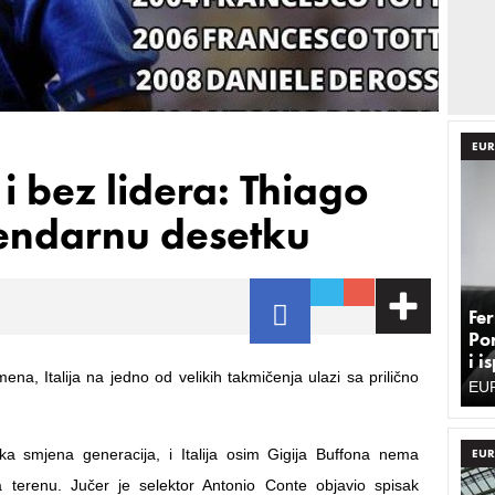
EUR
 i bez lidera: Thiago
gendarnu desetku
Fe
Po
i i
na, Italija na jedno od velikih takmičenja ulazi sa prilično
EU
ka smjena generacija, i Italija osim Gigija Buffona nema
EUR
a terenu. Jučer je selektor Antonio Conte objavio spisak