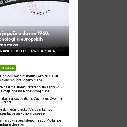
 je počelo davne 1960:
onologija europskih
venstava
RANCUSKOJ SE PRIČA ZBILA...
 30 DANA
ldo oduševio planetu: Kako ću slaviti
umf kad moj brat onako plače!
a čast majstore: Otkriveno šta zapravo
e dvije crte na Ronaldovoj glavi
ska javnost ljutita na Casillasa: Ovo nije
 uraditi
eski mediji u šoku: Vardy u kampu
ezentacije sa kutijom cigareta
ijani u šoku i bez lidera: Thiago Motta nosi
endarnu desetku