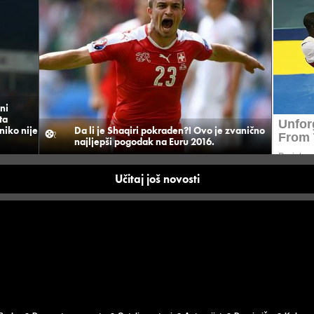
ni
ta
niko nije
Da li je Shaqiri pokraden?! Ovo je zvanično
najljepši pogodak na Euru 2016.
Učitaj još novosti