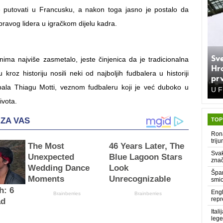
e putovati u Francusku, a nakon toga jasno je postalo da
 pravog lidera u igračkom dijelu kadra.
Sve
anima najviše zasmetalo, jeste činjenica da je tradicionalna
Hr
u kroz historiju nosili neki od najboljih fudbalera u historiji
pr
pala Thiagu Motti, veznom fudbaleru koji je već duboko u
U F
ivota.
TOP
Rona
trij
Svak
znač
Špan
smio
Engl
repr
Ital
leg