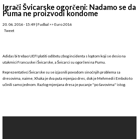
Igrači Švicarske ogorčeni: Nadamo se da
Puma ne proizvodi kondome
20. 06. 2016 - 15:49
|
Fudbal
>>
Euro 2016
Tweet
Adidas bi trebao UEFI platiti odštetu zbog incidenta s loptom koji se desio na
utakmici Francuske i Švicarske, a Švicarci su ogorčeni na Pumu.
Reprezentativci Švicarske su se izjasnili povodom sinoćnjih problema sa
dresovima, naime, Xhaka je dva puta mjenjao dres, dok je Mehmedi i Embolo to
učinili samo jednom. Razlog mjenjana dresa je pucanje ''po šavovima'' istog.