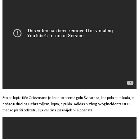
Što se lopte tiče Griezmann je krenuo prema golu Švicaraca, i na pola puta kada je
došao u duel sa Behramijem, lopta je pukla. Adidas bi zbog ovog incidenta UEFI
trebao platiti odštetu, čija veličina još uvijek nije poznata.