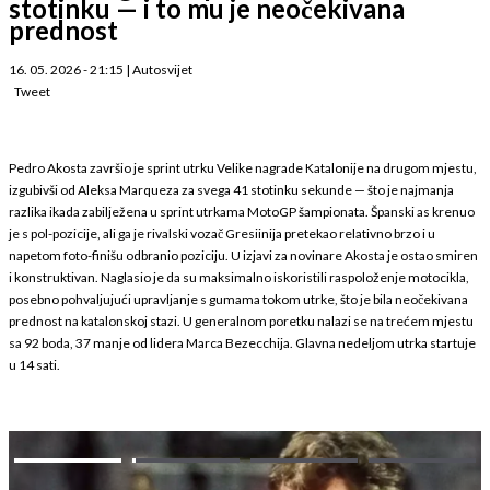
stotinku — i to mu je neočekivana
prednost
16. 05. 2026 - 21:15
|
Autosvijet
Tweet
Pedro Akosta završio je sprint utrku Velike nagrade Katalonije na drugom mjestu,
izgubivši od Aleksa Marqueza za svega 41 stotinku sekunde — što je najmanja
razlika ikada zabilježena u sprint utrkama MotoGP šampionata. Španski as krenuo
je s pol-pozicije, ali ga je rivalski vozač Gresiinija pretekao relativno brzo i u
napetom foto-finišu odbranio poziciju. U izjavi za novinare Akosta je ostao smiren
i konstruktivan. Naglasio je da su maksimalno iskoristili raspoloženje motocikla,
posebno pohvaljujući upravljanje s gumama tokom utrke, što je bila neočekivana
prednost na katalonskoj stazi. U generalnom poretku nalazi se na trećem mjestu
sa 92 boda, 37 manje od lidera Marca Bezecchija. Glavna nedeljom utrka startuje
u 14 sati.