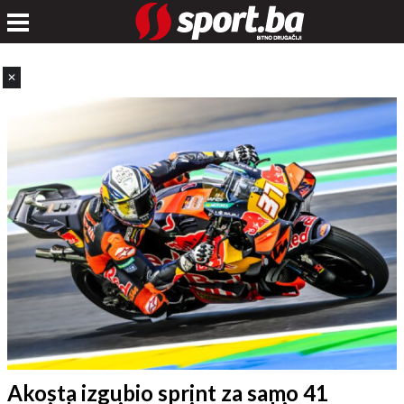
✕
Akosta izgubio sprint za samo 41