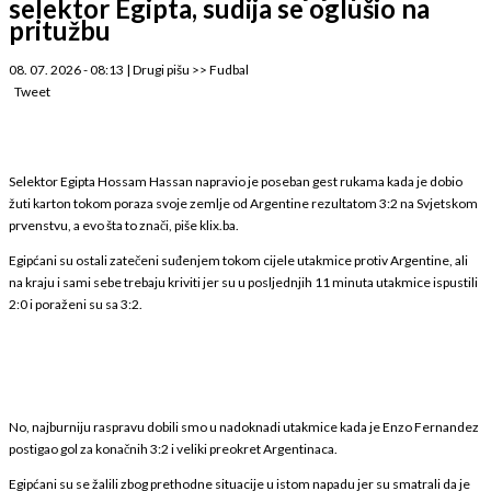
selektor Egipta, sudija se oglušio na
pritužbu
08. 07. 2026 - 08:13
|
Drugi pišu
>>
Fudbal
Tweet
Selektor Egipta Hossam Hassan napravio je poseban gest rukama kada je dobio
žuti karton tokom poraza svoje zemlje od Argentine rezultatom 3:2 na Svjetskom
prvenstvu, a evo šta to znači, piše klix.ba.
Egipćani su ostali zatečeni suđenjem tokom cijele utakmice protiv Argentine, ali
na kraju i sami sebe trebaju kriviti jer su u posljednjih 11 minuta utakmice ispustili
2:0 i poraženi su sa 3:2.
No, najburniju raspravu dobili smo u nadoknadi utakmice kada je Enzo Fernandez
postigao gol za konačnih 3:2 i veliki preokret Argentinaca.
Egipćani su se žalili zbog prethodne situacije u istom napadu jer su smatrali da je