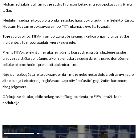
Mohamed Salah fauliran i da je sudija Francois Letexier trebao pokazati na bijelu
tačku.
Međutim, sudija je to odbio, a onda je nastao haos pokraj aut-linije. Selektor Egipta
Hossam Hassan je pokazivao simbol "X" rukama, a evo šta to znači.
To je zapravo novi FIFA-in simbol za igrače i zvaničnike koji prijavljuju rasističke
incidente, a tu mogu spadati i vjerske uvrede.
Prema FIFA-i , prekrižanje ruku je način na koji sudije, igrači i službene osobe
prijave rasističko ponašanje, u kom trenutku se sudiji daje na pravo donošenje
odluke o tome hoće li prekinuti utakmicu ili ne.
Nije jasno zbog čega je to pokazivao i da li mu je neko nešto dobacio ili ga uvrijedio,
ali se sudija Letexier nije oglašavao. Naprotiv, "počastio" ga je žutim kartonom
zbog prigovora.
Očekuje se da, ako je bilo nekog rasističkog incidenta, to FIFA istraži i kazni
počinitelje.