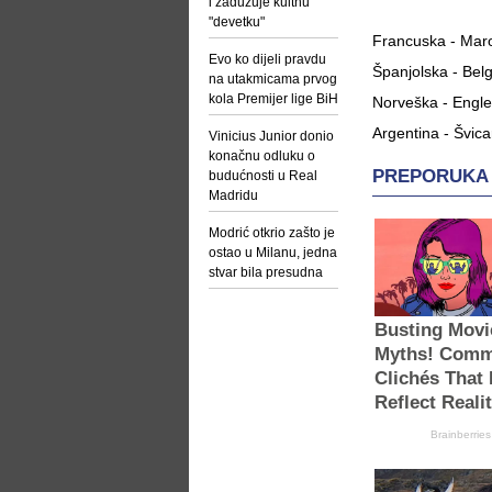
i zadužuje kultnu
"devetku"
Francuska - Maro
Evo ko dijeli pravdu
Španjolska - Belg
na utakmicama prvog
kola Premijer lige BiH
Norveška - Engle
Argentina - Švica
Vinicius Junior donio
konačnu odluku o
budućnosti u Real
Madridu
Modrić otkrio zašto je
ostao u Milanu, jedna
stvar bila presudna