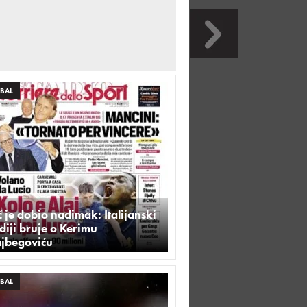
BAL
 je dobio nadimak: Italijanski
iji bruje o Kerimu
ajbegoviću
BAL