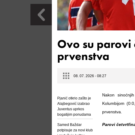
Ovo su parovi 
prvenstva
08. 07. 2026 - 08:27
Nakon sinoćnji
Pjanić otkrio zašto je
Kolumbijom (0:0
Alajbegović izabrao
Juventus uprkos
prvenstva.
bogatijim ponudama
Parovi četvrtfin
Samed Baždar
potpisuje za novi klub