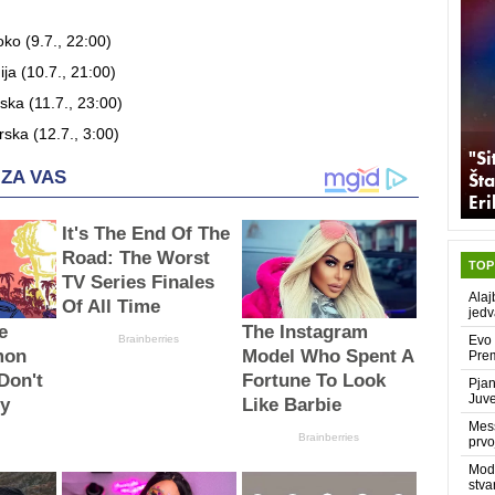
ko (9.7., 22:00)
ija (10.7., 21:00)
ska (11.7., 23:00)
rska (12.7., 3:00)
"Si
Šta
Er
TOP
Alaj
jedv
Evo 
Prem
Pjan
Juve
Mess
prvo
Modr
stva