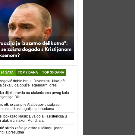
tuacija je izuzetno delikatna":
 se zaista događa s Kristijanom
iksenom?
 24 SATA
TOP 7 DANA
TOP 30 DANA
begović dobio broj u Juventusu: Navijači
a čekaju da obuče legendarni dres
ko dijeli pravdu na utakmicama prvog kola
ijer lige BiH
ić otkrio zašto je Alajbegović izabrao
ntus uprkos bogatijim ponudama
i pokazao klasu: Dva gola i asistencija u
j utakmici nakon Mundijala
ić otkrio zašto je ostao u Milanu, jedna
r bila presudna