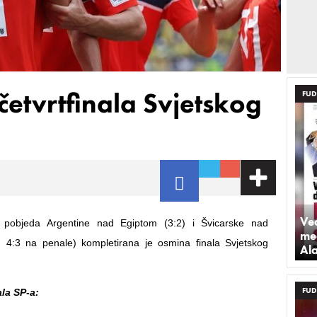
četvrtfinala Svjetskog
FUD
Već
h pobjeda Argentine nad Egiptom (3:2) i Švicarske nad
med
, 4:3 na penale) kompletirana je osmina finala Svjetskog
Al
FUD
ala SP-a: