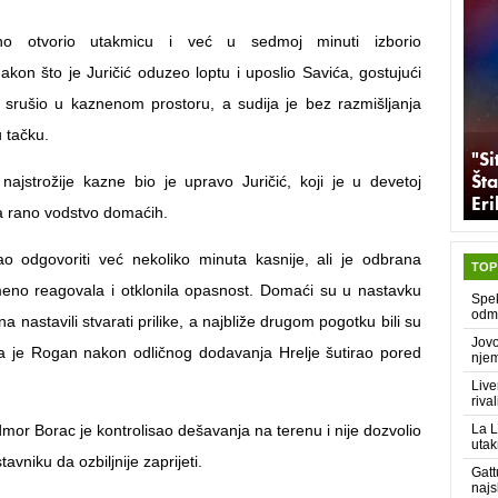
no otvorio utakmicu i već u sedmoj minuti izborio
akon što je Juričić oduzeo loptu i uposlio Savića, gostujući
 srušio u kaznenom prostoru, a sudija je bez razmišljanja
 tačku.
"Si
Šta
najstrožije kazne bio je upravo Juričić, koji je u devetoj
Er
a rano vodstvo domaćih.
o odgovoriti već nekoliko minuta kasnije, ali je odbrana
TOP
eno reagovala i otklonila opasnost. Domaći su u nastavku
Spek
odma
 nastavili stvarati prilike, a najbliže drugom pogotku bili su
Jovo
a je Rogan nakon odličnog dodavanja Hrelje šutirao pored
njem
Live
rival
mor Borac je kontrolisao dešavanja na terenu i nije dozvolio
La L
uta
vniku da ozbiljnije zaprijeti.
Gatt
najs