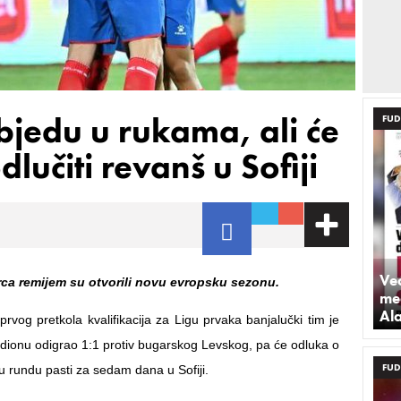
jedu u rukama, ali će
FUD
dlučiti revanš u Sofiji
Već
a remijem su otvorili novu evropsku sezonu.
med
Al
prvog pretkola kvalifikacija za Ligu prvaka banjalučki tim je
ionu odigrao 1:1 protiv bugarskog Levskog, pa će odluka o
FUD
u rundu pasti za sedam dana u Sofiji.