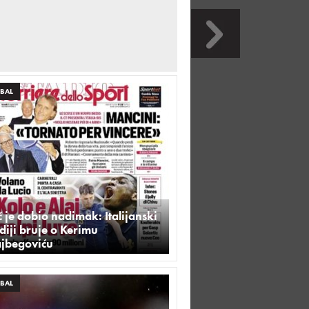
BAL
 je dobio nadimak: Italijanski
iji bruje o Kerimu
ajbegoviću
BAL