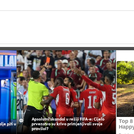
Apsolutni skandal u režiji FIFA-e: Cijelo
je piti u
prvenstvo su krivo primjenjivali svoje
pravilo!?