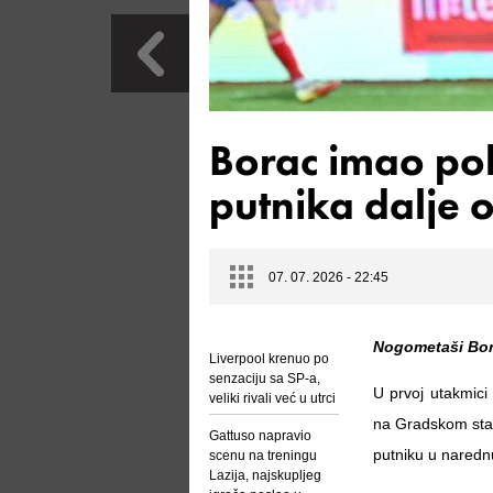
Borac imao pob
putnika dalje o
07. 07. 2026 - 22:45
Nogometaši Borc
Liverpool krenuo po
senzaciju sa SP-a,
U prvoj utakmici 
veliki rivali već u utrci
na Gradskom stad
Gattuso napravio
putniku u naredn
scenu na treningu
Lazija, najskupljeg