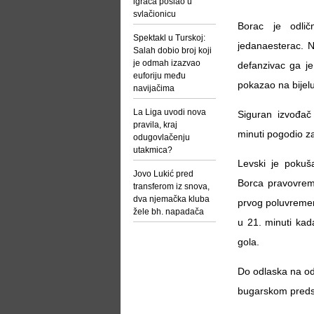
igrača poslao u
svlačionicu
Borac je odlič
Spektakl u Turskoj:
jedanaesterac. N
Salah dobio broj koji
je odmah izazvao
defanzivac ga je
euforiju među
pokazao na bijelu
navijačima
La Liga uvodi nova
Siguran izvođač 
pravila, kraj
minuti pogodio z
odugovlačenju
utakmica?
Levski je pokuša
Jovo Lukić pred
Borca pravovrem
transferom iz snova,
dva njemačka kluba
prvog poluvremena
žele bh. napadača
u 21. minuti kad
gola.
Do odlaska na od
bugarskom predsta