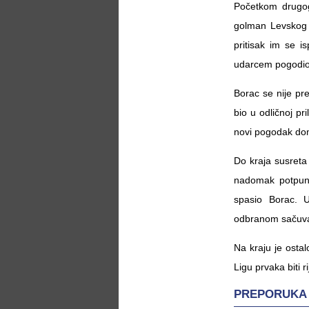
Početkom drugog
golman Levskog b
pritisak im se i
udarcem pogodio
Borac se nije pre
bio u odličnoj pr
novi pogodak do
Do kraja susreta 
nadomak potpunog
spasio Borac. U
odbranom sačuvao
Na kraju je ostal
Ligu prvaka biti 