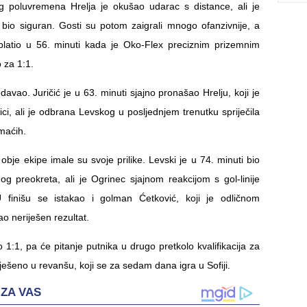
 poluvremena Hrelja je okušao udarac s distance, ali je
io siguran. Gosti su potom zaigrali mnogo ofanzivnije, a
splatio u 56. minuti kada je Oko-Flex preciznim prizemnim
 za 1:1.
davao. Juričić je u 63. minuti sjajno pronašao Hrelju, koji je
ilici, ali je odbrana Levskog u posljednjem trenutku spriječila
maćih.
obje ekipe imale su svoje prilike. Levski je u 74. minuti bio
 preokreta, ali je Ogrinec sjajnom reakcijom s gol-linije
 finišu se istakao i golman Ćetković, koji je odličnom
 neriješen rezultat.
o 1:1, pa će pitanje putnika u drugo pretkolo kvalifikacija za
riješeno u revanšu, koji se za sedam dana igra u Sofiji.