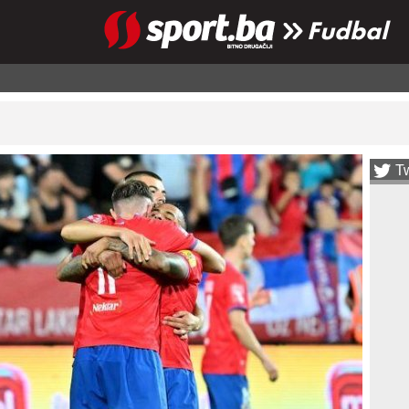
Fudbal
Tw