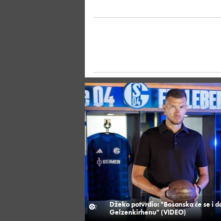
Džeko potvrdio: "Bosanska će se i dal
Gelzenkirhenu" (VIDEO)