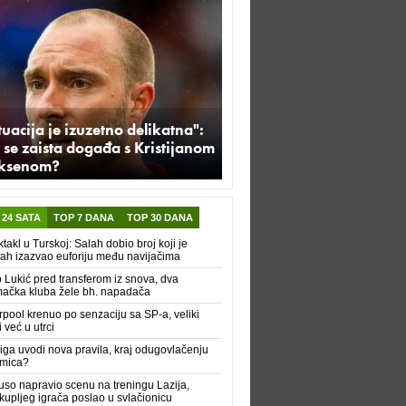
tuacija je izuzetno delikatna":
 se zaista događa s Kristijanom
iksenom?
 24 SATA
TOP 7 DANA
TOP 30 DANA
takl u Turskoj: Salah dobio broj koji je
h izazvao euforiju među navijačima
 Lukić pred transferom iz snova, dva
ačka kluba žele bh. napadača
rpool krenuo po senzaciju sa SP-a, veliki
i već u utrci
iga uvodi nova pravila, kraj odugovlačenju
kmica?
uso napravio scenu na treningu Lazija,
kupljeg igrača poslao u svlačionicu