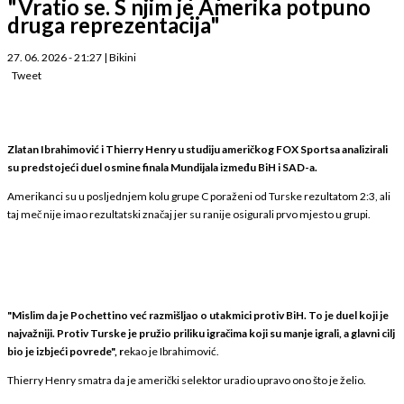
"Vratio se. S njim je Amerika potpuno
druga reprezentacija"
27. 06. 2026 - 21:27
|
Bikini
Tweet
Zlatan Ibrahimović i Thierry Henry u studiju američkog FOX Sportsa analizirali
su predstojeći duel osmine finala Mundijala između BiH i SAD-a.
Amerikanci su u posljednjem kolu grupe C poraženi od Turske rezultatom 2:3, ali
taj meč nije imao rezultatski značaj jer su ranije osigurali prvo mjesto u grupi.
"Mislim da je Pochettino već razmišljao o utakmici protiv BiH. To je duel koji je
najvažniji. Protiv Turske je pružio priliku igračima koji su manje igrali, a glavni cilj
bio je izbjeći povrede", r
ekao je Ibrahimović.
Thierry Henry smatra da je američki selektor uradio upravo ono što je želio.