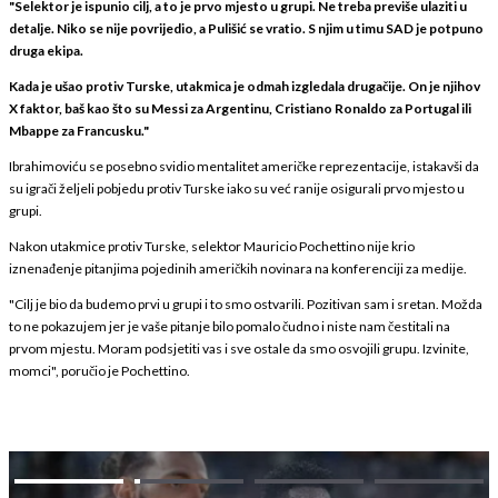
"Selektor je ispunio cilj, a to je prvo mjesto u grupi. Ne treba previše ulaziti u
detalje. Niko se nije povrijedio, a Pulišić se vratio. S njim u timu SAD je potpuno
druga ekipa.
Kada je ušao protiv Turske, utakmica je odmah izgledala drugačije. On je njihov
X faktor, baš kao što su Messi za Argentinu, Cristiano Ronaldo za Portugal ili
Mbappe za Francusku."
Ibrahimoviću se posebno svidio mentalitet američke reprezentacije, istakavši da
su igrači željeli pobjedu protiv Turske iako su već ranije osigurali prvo mjesto u
grupi.
Nakon utakmice protiv Turske, selektor Mauricio Pochettino nije krio
iznenađenje pitanjima pojedinih američkih novinara na konferenciji za medije.
"Cilj je bio da budemo prvi u grupi i to smo ostvarili. Pozitivan sam i sretan. Možda
to ne pokazujem jer je vaše pitanje bilo pomalo čudno i niste nam čestitali na
prvom mjestu. Moram podsjetiti vas i sve ostale da smo osvojili grupu. Izvinite,
momci", poručio je Pochettino.