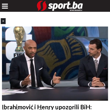
✕
Ibrahimović i Henry upozorili BiH: