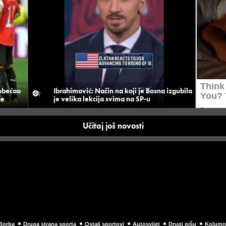
 obećao
Ibrahimović: Način na koji je Bosna izgubila
še
je velika lekcija svima na SP-u
Učitaj još novosti
Borba
Druga strana sporta
Ostali sportovi
Autosvijet
Drugi pišu
Kolumn