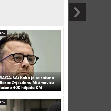
BAL
TRAGA.BA: Kako je sa računa
 Borac Zvjezdanu Misimoviću
plaćeno 400 hiljada KM
BAL