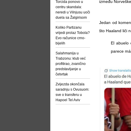
između Norveške
Torcida ponovo u
centru skandala:
neredi u Vilnjusu uoči
duela sa Žalgirisom
Jedan od komenta
Koliko Partizanu
što Haaland liči 
vrijedi prolaz Tobola?
Evo računice crno-
El abuelo
bijelih
parece más
Salahmanija u
Trabzonu: klub već
profitirao, zvanično
predstavljanje u
četvrtak
Zvijezda okončala
saradnju s Ovusuom:
sve o transferu u
Hapoel Tel Aviv