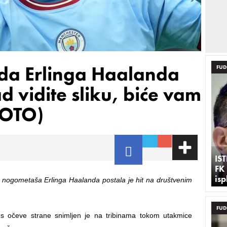
eda Erlinga Haalanda
FUD
d vidite sliku, biće vam
FOTO)
IS
FK
is
a nogometaša Erlinga Haalanda postala je hit na društvenim
FUD
s očeve strane snimljen je na tribinama tokom utakmice