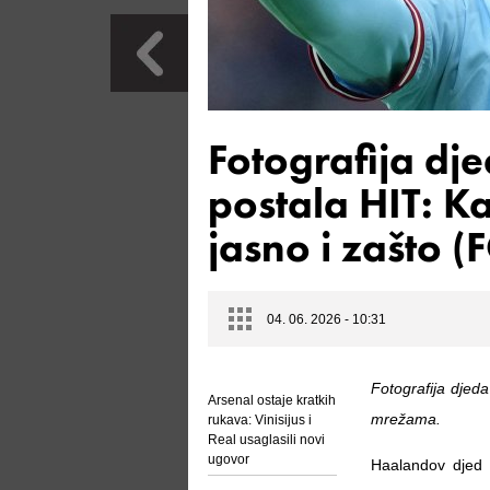
Fotografija dj
postala HIT: Ka
jasno i zašto (
04. 06. 2026 - 10:31
Fotografija djed
Arsenal ostaje kratkih
mrežama.
rukava: Vinisijus i
Real usaglasili novi
ugovor
Haalandov djed 