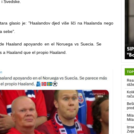
 i Švedske.
ra glasio je: "Haalandov djed više liči na Haalanda nego
na sebe".
 de Haaland apoyando en el Noruega vs Suecia. Se
SIP
 a Haaland que el propio Haaland.
"B
TOP
Real
stiž
Koli
raču
Beši
pred
Mila
Mila
Izra
Zvij