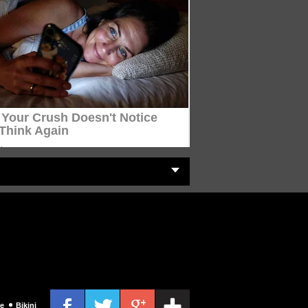
e
Bikini