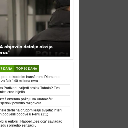
A objavila detalje akcije
orac"
 7 DANA
TOP 30 DANA
 pred rekordnim transferom: Diomande
e za čak 140 miliona evra
ko Partizanu vrijedi prolaz Tobola? Evo
nice crno-bijelih
ktaš okrenuo pažnju ka Vlahoviću:
sjednik potvrdio razgovore
nski derbi na drugom kraju svijeta: Inter i
n podijelili bodove u Pertu (1:1)
elci u euforiji: Hapoel „bez oca“ savladao
ezdu i priredio senzaciju