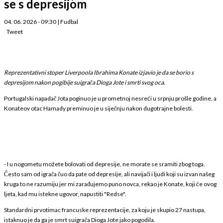
se s depresijom
04. 06. 2026 - 09:30
|
Fudbal
Tweet
Reprezentativni stoper Liverpoola Ibrahima Konate izjavio je da se borio s
depresijom nakon pogibije suigrača Dioga Jote i smrti svog oca.
Portugalski napadač Jota poginuo je u prometnoj nesreći u srpnju prošle godine, a
Konateov otac Hamady preminuo je u siječnju nakon dugotrajne bolesti.
- I u nogometu možete bolovati od depresije, ne morate se sramiti zbog toga.
Često sam od igrača čuo da pate od depresije, ali navijači i ljudi koji su izvan našeg
kruga to ne razumiju jer mi zarađujemo puno novca, rekao je Konate, koji će ovog
ljeta, kad mu istekne ugovor, napustiti "Redse".
Standardni prvotimac francuske reprezentacije, za koju je skupio 27 nastupa,
istaknuo je da ga je smrt suigrača Dioga Jote jako pogodila.