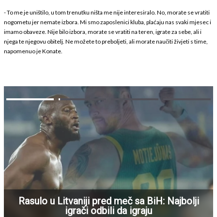
- To me je uništilo, u tom trenutku ništa me nije interesiralo. No, morate se vratiti
nogometu jer nemate izbora. Mi smo zaposlenici kluba, plaćaju nas svaki mjesec i
imamo obaveze. Nije bilo izbora, morate se vratiti na teren, igrate za sebe, ali i
njega te njegovu obitelj. Ne možete to preboljeti, ali morate naučiti živjeti s time,
napomenuo je Konate.
Rasulo u Litvaniji pred meč sa BiH: Najbolji
igrači odbili da igraju