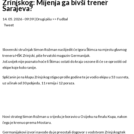
Zrinjskog: Mijenja ga bivši trener
Sarajeva?
14. 05. 2026 - 09:39
|
Drugi pišu
>>
Fudbal
Tweet
Slovenski stručnjak Simon Rožman naslijedit će Igora Štimca na mjestu glavnog
trenera HŠK Zrinjski, piše hrvatski magazin Germanijak.
Još uvijek nije poznato hoće li Štimac ostati do kraja sezone ili će se oprostiti od
ekipe koje kolo ranije.
Splićanin je na klupu Zrinjskog stigao prošle godine te je vodio ekipu u 53 susreta,
uz učinak od 30 pobjeda, 11 remija i 12 poraza.
Novi strateg Simon Rožman u srijedu je boravio u Osijeku na finalu Kupa, nakon
čega je krenuo prema Mostaru.
Germanijakovi izvori navode da je preostali dogovor s vodstvom Zrinjskog tek