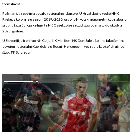
formalnost.
Rožman iza sebe ima bogato regionalno iskustvo. U Hrvatskoj je vodio HNK
Rijeku, s kojom je u sezoni 2019./2020. osvojio Hrvatski nogometni kup i izborio
grupnu fazu Europske lige, te NK Osijek, gdje se zadržao od marta do oktobra
2025. godine.
U Sloveniji je trenirao NK Celje, NK Maribor i NK Domžale s kojima također ima
osvojen nacionalni Kup, dok je u Bosni i Hercegovini već radio kao šef stručnog
štaba FK Sarajevo.