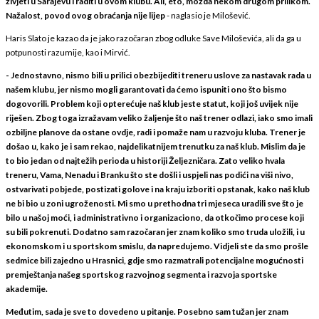
živjeti u Sarajevu i raditi u ovom klubu. Ali, eto, možda nekom drugom prilikom.
Nažalost, povod ovog obraćanja nije lijep
- naglasio je Milošević.
Haris Slato je kazao da je jako razočaran zbog odluke Save Miloševića, ali da ga u
potpunosti razumije, kao i Mirvić.
- Jednostavno, nismo bili u prilici obezbijediti treneru uslove za nastavak rada u
našem klubu, jer nismo mogli garantovati da ćemo ispuniti ono što bismo
dogovorili. Problem koji opterećuje naš klub jeste statut, koji još uvijek nije
riješen. Zbog toga izražavam veliko žaljenje što naš trener odlazi, iako smo imali
ozbiljne planove da ostane ovdje, radi i pomaže nam u razvoju kluba. Trener je
došao u, kako je i sam rekao, najdelikatnijem trenutku za naš klub. Mislim da je
to bio jedan od najtežih perioda u historiji Željezničara. Zato veliko hvala
treneru, Vama, Nenadu i Branku što ste došli i uspjeli nas podići na viši nivo,
ostvarivati pobjede, postizati golove i na kraju izboriti opstanak, kako naš klub
ne bi bio u zoni ugroženosti. Mi smo u prethodna tri mjeseca uradili sve što je
bilo u našoj moći, i administrativno i organizaciono, da otkočimo procese koji
su bili pokrenuti. Dodatno sam razočaran jer znam koliko smo truda uložili, i u
ekonomskom i u sportskom smislu, da napredujemo. Vidjeli ste da smo prošle
sedmice bili zajedno u Hrasnici, gdje smo razmatrali potencijalne mogućnosti
premještanja našeg sportskog razvojnog segmenta i razvoja sportske
akademije.
Međutim, sada je sve to dovedeno u pitanje. Posebno sam tužan jer znam