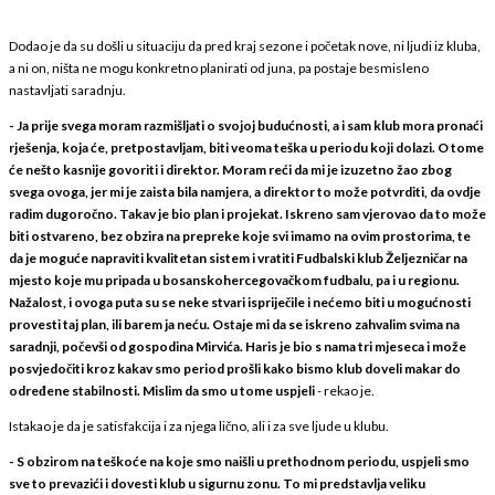
Dodao je da su došli u situaciju da pred kraj sezone i početak nove, ni ljudi iz kluba,
a ni on, ništa ne mogu konkretno planirati od juna, pa postaje besmisleno
nastavljati saradnju.
- Ja prije svega moram razmišljati o svojoj budućnosti, a i sam klub mora pronaći
rješenja, koja će, pretpostavljam, biti veoma teška u periodu koji dolazi. O tome
će nešto kasnije govoriti i direktor. Moram reći da mi je izuzetno žao zbog
svega ovoga, jer mi je zaista bila namjera, a direktor to može potvrditi, da ovdje
radim dugoročno. Takav je bio plan i projekat. Iskreno sam vjerovao da to može
biti ostvareno, bez obzira na prepreke koje svi imamo na ovim prostorima, te
da je moguće napraviti kvalitetan sistem i vratiti Fudbalski klub Željezničar na
mjesto koje mu pripada u bosanskohercegovačkom fudbalu, pa i u regionu.
Nažalost, i ovoga puta su se neke stvari ispriječile i nećemo biti u mogućnosti
provesti taj plan, ili barem ja neću. Ostaje mi da se iskreno zahvalim svima na
saradnji, počevši od gospodina Mirvića. Haris je bio s nama tri mjeseca i može
posvjedočiti kroz kakav smo period prošli kako bismo klub doveli makar do
određene stabilnosti. Mislim da smo u tome uspjeli
- rekao je.
Istakao je da je satisfakcija i za njega lično, ali i za sve ljude u klubu.
- S obzirom na teškoće na koje smo naišli u prethodnom periodu, uspjeli smo
sve to prevazići i dovesti klub u sigurnu zonu. To mi predstavlja veliku