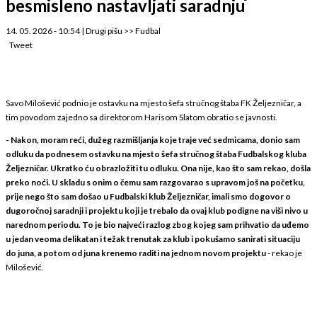
besmisleno nastavljati saradnju
14. 05. 2026 - 10:54
|
Drugi pišu
>>
Fudbal
Tweet
Savo Milošević podnio je ostavku na mjesto šefa stručnog štaba FK Željezničar, a
tim povodom zajedno sa direktorom Harisom Slatom obratio se javnosti.
- Nakon, moram reći, dužeg razmišljanja koje traje već sedmicama, donio sam
odluku da podnesem ostavku na mjesto šefa stručnog štaba Fudbalskog kluba
Željezničar. Ukratko ću obrazložiti tu odluku. Ona nije, kao što sam rekao, došla
preko noći. U skladu s onim o čemu sam razgovarao s upravom još na početku,
prije nego što sam došao u Fudbalski klub Željezničar, imali smo dogovor o
dugoročnoj saradnji i projektu koji je trebalo da ovaj klub podigne na viši nivo u
narednom periodu. To je bio najveći razlog zbog kojeg sam prihvatio da uđemo
u jedan veoma delikatan i težak trenutak za klub i pokušamo sanirati situaciju
do juna, a potom od juna krenemo raditi na jednom novom projektu
- rekao je
Milošević.