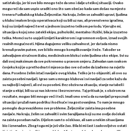
satisfakciju, jer bi sve bilo mnogo teže da smo i dalje u teškoj situaciji. Ovako
mogu reći da sam uspio uraditi ono što sam obećao kada sam došao na mjesto
trenera Fudbalskog kluba Željezničar. Na kraju, želim se zahvaliti upravi, ljudima
u klubu i malom broju operativaca koji su bili uz nas, ali prvenstveno igračima,
koji su iznijeli najveći teret u jednom izuzetno teškom periodu. Vjerujte mi,
situacija u kojoj smo zatekli ekipu, psihološki, mentalno i fizički, bila je izuzetno
teška. Momci su to uspjeli iznijeti karakterom i ogromnom voljom, iznad svojih
realnih mogućnosti. Njima dugujemo veliku zahvalnost, jer da tada nismo
krenuli pravim putem, sve bi bilo mnogo komplikovanije i teže. Također se
zahvaljujem stručnom štabu, medicinskom bloku i svim ljudima oko ekipe. Svi su
dali svoj maksimum da sve pokrenemo u pravom smjeru. Zahvalan sam svakom
čovjeku koji je u prethodna tri mjeseca dao sve od sebe da izađemo na svjetlo
dana. Posebno želim istaći navijače ovog kluba. Teško je to objasniti, ali ovo su
zaista posebni navijači. Igrao sam u mnogo klubova i svi navijači za sebe kažu da
su najbolji i najveći, ali ovi su posebni. Bez obzira na situaciju, stanje na tabeli i
stanje u ekipi, bili su uz nas iskreno i bezrezervno. Taj pritisak je, s obzirom na
rezultate, mogao biti mnogo veći i teži. Imali smo sreću da su navijači prepoznali
situaciju i pružali nam podršku i kod kuće i na gostovanjima. To nam je mnogo
pomoglo da prevaziđemo sve probleme. Željezničar zaista ima posebne
navijače. Na kraju, želim se zahvaliti i svim Sarajlijama koji su me ovdje dočekali
na zaista poseban način. Dijelom sam to očekivao, ali sam u nekim situacijama
bio i iznenađen. Zbog toga mi je još više žao. Bila bi mi čast i zadovoljstvo ostati