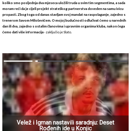
koliko smo posljednja dva mjeseca uložili truda u svim tim segmentima, a sada
moram reći da je cijeli projekt strateškog partnerstva doveden na samu ivicu
propasti. Zbog toga od danas stavljam svoj mandat na raspolaganje, zajedno s
trenerom Savom Miloševićem. O mojoj budućnosti odlučivat ćemo u narednih
dan ili dva, zajedno s ostalim članovima i upravnim organima kluba, nakon čega
ćemo dati više informacija
- zaključio je Slato.
Velež i Igman nastavili saradnju: Deset
Rođenih ide u Konjic