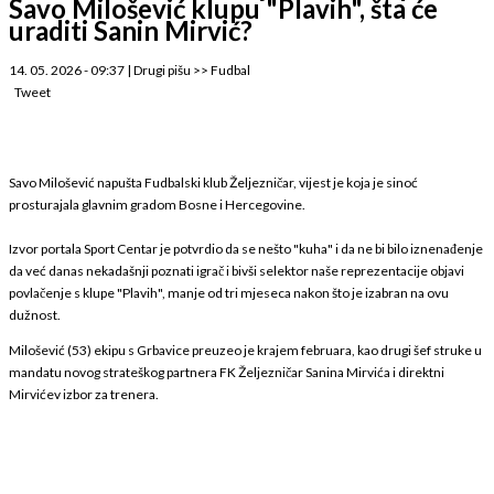
Savo Milošević klupu "Plavih", šta će
uraditi Sanin Mirvić?
14. 05. 2026 - 09:37
|
Drugi pišu
>>
Fudbal
Tweet
Savo Milošević napušta Fudbalski klub Željezničar, vijest je koja je sinoć
prosturajala glavnim gradom Bosne i Hercegovine.
Izvor portala Sport Centar je potvrdio da se nešto "kuha" i da ne bi bilo iznenađenje
da već danas nekadašnji poznati igrač i bivši selektor naše reprezentacije objavi
povlačenje s klupe "Plavih", manje od tri mjeseca nakon što je izabran na ovu
dužnost.
Milošević (53) ekipu s Grbavice preuzeo je krajem februara, kao drugi šef struke u
mandatu novog strateškog partnera FK Željezničar Sanina Mirvića i direktni
Mirvićev izbor za trenera.