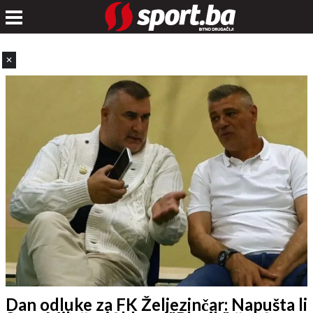
✕
Dan odluke za FK Željezinčar: Napušta li