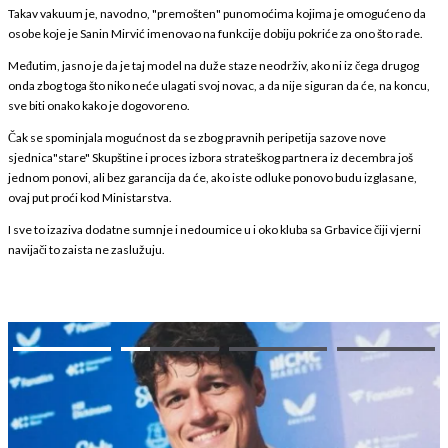
Takav vakuum je, navodno, "premošten" punomoćima kojima je omogućeno da
osobe koje je Sanin Mirvić imenovao na funkcije dobiju pokriće za ono što rade.
Međutim, jasno je da je taj model na duže staze neodrživ, ako ni iz čega drugog
onda zbog toga što niko neće ulagati svoj novac, a da nije siguran da će, na koncu,
sve biti onako kako je dogovoreno.
Čak se spominjala mogućnost da se zbog pravnih peripetija sazove nove
sjednica"stare" Skupštine i proces izbora strateškog partnera iz decembra još
jednom ponovi, ali bez garancija da će, ako iste odluke ponovo budu izglasane,
ovaj put proći kod Ministarstva.
I sve to izaziva dodatne sumnje i nedoumice u i oko kluba sa Grbavice čiji vjerni
navijači to zaista ne zaslužuju.