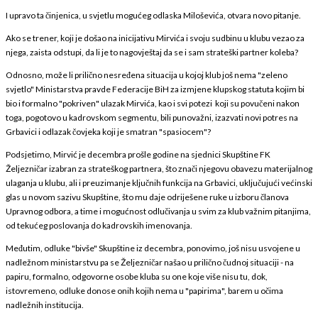
I upravo ta činjenica, u svjetlu mogućeg odlaska Miloševića, otvara novo pitanje.
Ako se trener, koji je došao na inicijativu Mirvića i svoju sudbinu u klubu vezao za
njega, zaista odstupi, da li je to nagovještaj da se i sam strateški partner koleba?
Odnosno, može li prilično nesređena situacija u kojoj klub još nema "zeleno
svjetlo" Ministarstva pravde Federacije BiH za izmjene klupskog statuta kojim bi
bio i formalno "pokriven" ulazak Mirvića, kao i svi potezi koji su povučeni nakon
toga, pogotovo u kadrovskom segmentu, bili punovažni, izazvati novi potres na
Grbavici i odlazak čovjeka koji je smatran "spasiocem"?
Podsjetimo, Mirvić je decembra prošle godine na sjednici Skupštine FK
Željezničar izabran za strateškog partnera, što znači njegovu obavezu materijalnog
ulaganja u klubu, ali i preuzimanje ključnih funkcija na Grbavici, uključujući većinski
glas u novom sazivu Skupštine, što mu daje odriješene ruke u izboru članova
Upravnog odbora, a time i mogućnost odlučivanja u svim za klub važnim pitanjima,
od tekućeg poslovanja do kadrovskih imenovanja.
Međutim, odluke "bivše" Skupštine iz decembra, ponovimo, još nisu usvojene u
nadležnom ministarstvu pa se Željezničar našao u prilično čudnoj situaciji - na
papiru, formalno, odgovorne osobe kluba su one koje više nisu tu, dok,
istovremeno, odluke donose onih kojih nema u "papirima", barem u očima
nadležnih institucija.