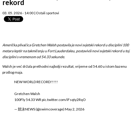
rekord
03. 05. 2026 - 14:00
|
Ostali sportovi
Američka plivačica Gretchen Walsh postavila je novi svjetski rekord u disciplini 100
metara leptir na takmičenju u Fort Lauderdaleu, postavivši novi svjetski rekord u toj
disciplini s vremenom od 54.33 sekunde.
Walsh je već držala prethodni najbolji rezultat, vrijeme od 54.60 u istom bazenu
prošlog maja.
NEW WORLD RECORD!!!!!
Gretchen Walsh
100Fly 54.33 WR
pic.twitter.com/iFsqty2RqO
— 競泳NEWS (@swimcoverage)
May 2, 2026