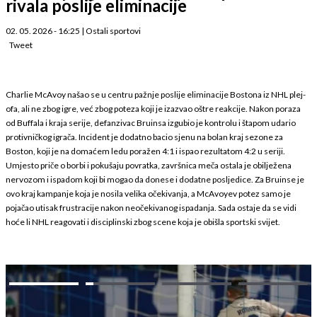
rivala poslije eliminacije
02. 05. 2026 - 16:25
|
Ostali sportovi
Tweet
Charlie McAvoy našao se u centru pažnje poslije eliminacije Bostona iz NHL plej-
ofa, ali ne zbog igre, već zbog poteza koji je izazvao oštre reakcije. Nakon poraza
od Buffala i kraja serije, defanzivac Bruinsa izgubio je kontrolu i štapom udario
protivničkog igrača. Incident je dodatno bacio sjenu na bolan kraj sezone za
Boston, koji je na domaćem ledu poražen 4:1 i ispao rezultatom 4:2 u seriji.
Umjesto priče o borbi i pokušaju povratka, završnica meča ostala je obilježena
nervozom i ispadom koji bi mogao da donese i dodatne posljedice. Za Bruinse je
ovo kraj kampanje koja je nosila velika očekivanja, a McAvoyev potez samo je
pojačao utisak frustracije nakon neočekivanog ispadanja. Sada ostaje da se vidi
hoće li NHL reagovati i disciplinski zbog scene koja je obišla sportski svijet.