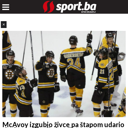
✕
McAvoy izgubio živce pa štapom udario