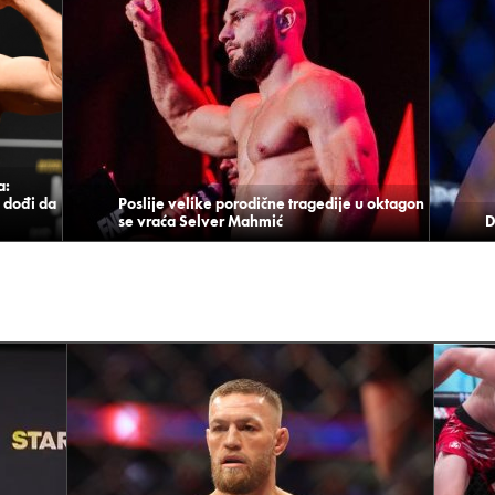
a:
 dođi da
Poslije velike porodične tragedije u oktagon
se vraća Selver Mahmić
D