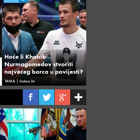
Mekgregor se oglasio nakon 
neizbježna, ali ne odustajem
MMA
|
Hoće li Khabib
Nurmagomedov stvoriti
najvećeg borca u povijesti?
MMA
| Index.hr