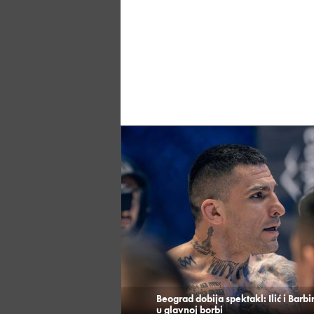
Beograd dobija spektakl: Ilić i Barbi
u glavnoj borbi