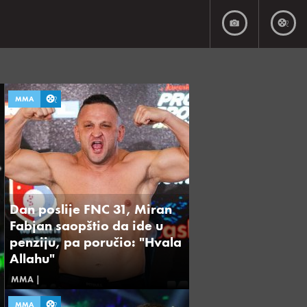
MMA
Dan poslije FNC 31, Miran
Fabjan saopštio da ide u
penziju, pa poručio: "Hvala
Allahu"
MMA
|
MMA