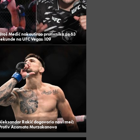
Uroš Medić nokautirao protivnika za 63
sekunde na UFC Vegas 109
Aleksandar Rakić dogovorio novi meč:
Protiv Azamata Murzakanova