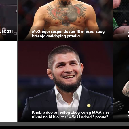
UFC 321
McGregor suspendovan 18 mjeseci zbog
kršenja antidoping pravila
Khabib dao prijedlog zbog kojeg MMA više
nikad ne bi bio isti: "Uđeš i odradiš posao"