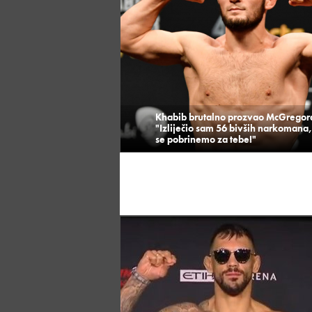
Khabib brutalno prozvao McGregor
"Izliječio sam 56 bivših narkomana,
se pobrinemo za tebe!"