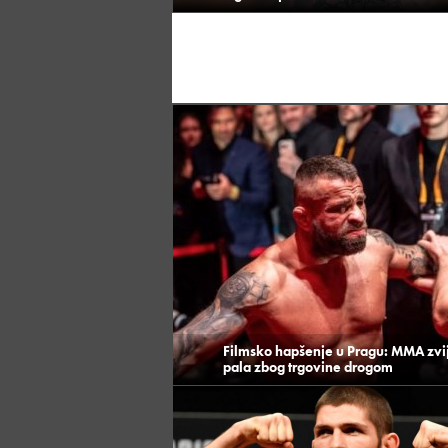
Filmsko hapšenje u Pragu: MMA zvi
pala zbog trgovine drogom