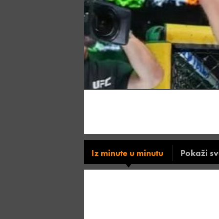
Iz minute u minutu
Pokaži s