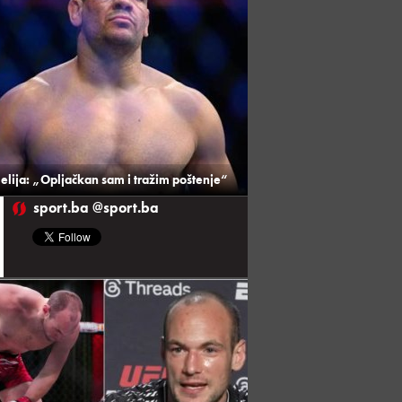
elija: „Opljačkan sam i tražim poštenje“
sport.ba @sport.ba