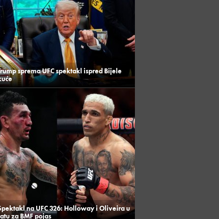
Trump sprema UFC spektakl ispred Bijele
kuće
Spektakl na UFC 326: Holloway i Oliveira u
ratu za BMF pojas