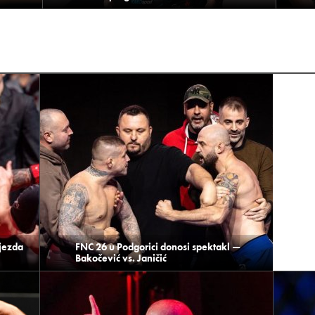
jezda
FNC 26 u Podgorici donosi spektakl —
Bakočević vs. Janičić