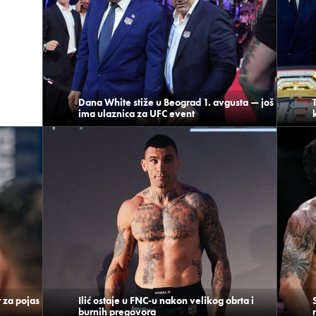
Dana White stiže u Beograd 1. avgusta — još
ima ulaznica za UFC event
r za pojas
Ilić ostaje u FNC-u nakon velikog obrta i
burnih pregovora