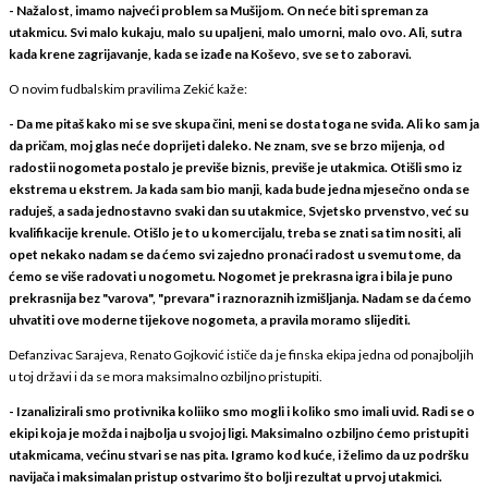
- Nažalost, imamo najveći problem sa Mušijom. On neće biti spreman za
utakmicu. Svi malo kukaju, malo su upaljeni, malo umorni, malo ovo. Ali, sutra
kada krene zagrijavanje, kada se izađe na Koševo, sve se to zaboravi.
O novim fudbalskim pravilima Zekić kaže:
- Da me pitaš kako mi se sve skupa čini, meni se dosta toga ne sviđa. Ali ko sam ja
da pričam, moj glas neće doprijeti daleko. Ne znam, sve se brzo mijenja, od
radostii nogometa postalo je previše biznis, previše je utakmica. Otišli smo iz
ekstrema u ekstrem. Ja kada sam bio manji, kada bude jedna mjesečno onda se
raduješ, a sada jednostavno svaki dan su utakmice, Svjetsko prvenstvo, već su
kvalifikacije krenule. Otišlo je to u komercijalu, treba se znati sa tim nositi, ali
opet nekako nadam se da ćemo svi zajedno pronaći radost u svemu tome, da
ćemo se više radovati u nogometu. Nogomet je prekrasna igra i bila je puno
prekrasnija bez "varova", "prevara" i raznoraznih izmišljanja. Nadam se da ćemo
uhvatiti ove moderne tijekove nogometa, a pravila moramo slijediti.
Defanzivac Sarajeva, Renato Gojković ističe da je finska ekipa jedna od ponajboljih
u toj državi i da se mora maksimalno ozbiljno pristupiti.
- Izanalizirali smo protivnika koliiko smo mogli i koliko smo imali uvid. Radi se o
ekipi koja je možda i najbolja u svojoj ligi. Maksimalno ozbiljno ćemo pristupiti
utakmicama, većinu stvari se nas pita. Igramo kod kuće, i želimo da uz podršku
navijača i maksimalan pristup ostvarimo što bolji rezultat u prvoj utakmici.