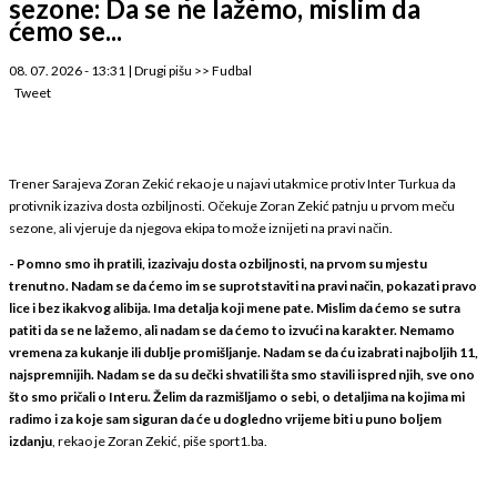
sezone: Da se ne lažemo, mislim da
ćemo se...
08. 07. 2026 - 13:31
|
Drugi pišu
>>
Fudbal
Tweet
Trener Sarajeva Zoran Zekić rekao je u najavi utakmice protiv Inter Turkua da
protivnik izaziva dosta ozbiljnosti. Očekuje Zoran Zekić patnju u prvom meču
sezone, ali vjeruje da njegova ekipa to može iznijeti na pravi način.
- Pomno smo ih pratili, izazivaju dosta ozbiljnosti, na prvom su mjestu
trenutno. Nadam se da ćemo im se suprotstaviti na pravi način, pokazati pravo
lice i bez ikakvog alibija. Ima detalja koji mene pate. Mislim da ćemo se sutra
patiti da se ne lažemo, ali nadam se da ćemo to izvući na karakter. Nemamo
vremena za kukanje ili dublje promišljanje. Nadam se da ću izabrati najboljih 11,
najspremnijih. Nadam se da su dečki shvatili šta smo stavili ispred njih, sve ono
što smo pričali o Interu. Želim da razmišljamo o sebi, o detaljima na kojima mi
radimo i za koje sam siguran da će u dogledno vrijeme biti u puno boljem
izdanju
, rekao je Zoran Zekić, piše sport1.ba.