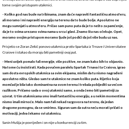
tome svojim pristupom utakmici.
- Koliko god nas bude na tribinama, znam da će napraviti fantastičnu atmosferu,
ali moramo i mi napraviti energiju na terenu da to bude bolje. Apsolutno ne
mogu sumnjati u atmosferu. Pričao sam puno puta da je to nešto za pamćenje,
da je to svima urezano svima nama u srcu i glavi. Znamo šta nas očekuje. Opet,
moramo svojim pristupom moramo ljude još podići da još više budu uz nas.
Prisjetio se Zoran Zekić ponovo utakmica protiv Spartaka iz Trnave i Universitatee
Craiove i istakao da moraju biti pametniji ovaj put.
- Meni uvijek pomalo fali energije, više pozitive, ne znam kako bih to objasnio.
Na tome ću insistirati. Kada povučem paralelu Spartak Trnava i ta Craiova, igrao
sam dosta evropskih utakmica sa svim ekipama, mislim da tu nismo nagrađeni
aposlutno ništa. Gledao sam te utakmice ne znam koliko puta. Rijetko koja
momčad je bila tako dominantna na svom terenu i trebala pobijediti sa većom
razlikom. Pričamo sada o ovoj utakmici samo, a onda ćemo biti pametniji za
uzvrat. U tim utakmicama smo imali fantastičnu energiju, a u nekim momentima
nismo imali mirnoće. Malo nam fali nekad razgovora na terenu, da jedan
drugome pomognu, da se smirimo. Siguran sam da sutra neću morati pričati o
motivaciji, jedva čekamo svi utakmicu.
Sanin Mušija je povrijeđen i on nije u konkurenciji za tim.