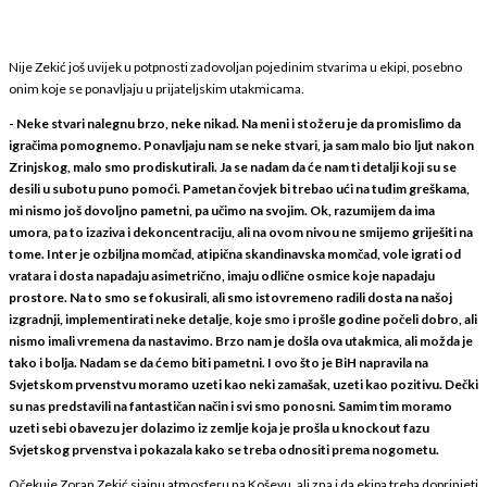
Nije Zekić još uvijek u potpnosti zadovoljan pojedinim stvarima u ekipi, posebno
onim koje se ponavljaju u prijateljskim utakmicama.
- Neke stvari nalegnu brzo, neke nikad. Na meni i stožeru je da promislimo da
igračima pomognemo. Ponavljaju nam se neke stvari, ja sam malo bio ljut nakon
Zrinjskog, malo smo prodiskutirali. Ja se nadam da će nam ti detalji koji su se
desili u subotu puno pomoći. Pametan čovjek bi trebao ući na tuđim greškama,
mi nismo još dovoljno pametni, pa učimo na svojim. Ok, razumijem da ima
umora, pa to izaziva i dekoncentraciju, ali na ovom nivou ne smijemo griješiti na
tome. Inter je ozbiljna momčad, atipična skandinavska momčad, vole igrati od
vratara i dosta napadaju asimetrično, imaju odlične osmice koje napadaju
prostore. Na to smo se fokusirali, ali smo istovremeno radili dosta na našoj
izgradnji, implementirati neke detalje, koje smo i prošle godine počeli dobro, ali
nismo imali vremena da nastavimo. Brzo nam je došla ova utakmica, ali možda je
tako i bolja. Nadam se da ćemo biti pametni. I ovo što je BiH napravila na
Svjetskom prvenstvu moramo uzeti kao neki zamašak, uzeti kao pozitivu. Dečki
su nas predstavili na fantastičan način i svi smo ponosni. Samim tim moramo
uzeti sebi obavezu jer dolazimo iz zemlje koja je prošla u knockout fazu
Svjetskog prvenstva i pokazala kako se treba odnositi prema nogometu.
Očekuje Zoran Zekić sjajnu atmosferu na Koševu, ali zna i da ekipa treba doprinjeti