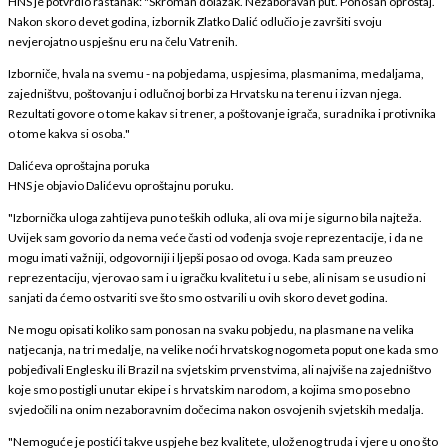
HNS je potvrdio rastanak: "Skroman dolazak. Nezaboravan put. Ponosan oproštaj.
Nakon skoro devet godina, izbornik Zlatko Dalić odlučio je završiti svoju
nevjerojatno uspješnu eru na čelu Vatrenih.
Izborniče, hvala na svemu - na pobjedama, uspjesima, plasmanima, medaljama,
zajedništvu, poštovanju i odlučnoj borbi za Hrvatsku na terenu i izvan njega.
Rezultati govore o tome kakav si trener, a poštovanje igrača, suradnika i protivnika
o tome kakva si osoba."
Dalićeva oproštajna poruka
HNS je objavio Dalićevu oproštajnu poruku.
"Izbornička uloga zahtijeva puno teških odluka, ali ova mi je sigurno bila najteža.
Uvijek sam govorio da nema veće časti od vođenja svoje reprezentacije, i da ne
mogu imati važniji, odgovorniji i ljepši posao od ovoga. Kada sam preuzeo
reprezentaciju, vjerovao sam i u igračku kvalitetu i u sebe, ali nisam se usudio ni
sanjati da ćemo ostvariti sve što smo ostvarili u ovih skoro devet godina.
Ne mogu opisati koliko sam ponosan na svaku pobjedu, na plasmane na velika
natjecanja, na tri medalje, na velike noći hrvatskog nogometa poput one kada smo
pobjeđivali Englesku ili Brazil na svjetskim prvenstvima, ali najviše na zajedništvo
koje smo postigli unutar ekipe i s hrvatskim narodom, a kojima smo posebno
svjedočili na onim nezaboravnim dočecima nakon osvojenih svjetskih medalja.
"Nemoguće je postići takve uspjehe bez kvalitete, uloženog truda i vjere u ono što