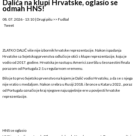
Dalića na klupi Hrvatske, oglasio se
odmah HNS!
08. 07. 2026 - 13:10
|
Drugi pišu
>>
Fudbal
Tweet
ZLATKO DALIĆ više nije izbornik hrvatske reprezentacije. Nakon ispadanja
Hrvatske sa Svjetskog prvenstva odlučio je otići s klupe reprezentacije, koju je
vodio od 2017. godine. Hrvatska je nastup u Americi završila u šesnaestini finala
porazom od Portugala 2:1 u regularnom vremenu.
Bilo je to prvo Svjetsko prvenstvo na kojem je Dalić vodio Hrvatsku, a da se s njega
nije vratio s medaljom. Nakon srebra u Rusiji 2018. i bronce u Kataru 2022., poraz
od Portugala označio je kraj njegove najuspješnije ere u povijesti hrvatske
reprezentacije.
HNS se oglasio