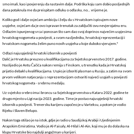
smo imali, kao i povjerenju da nastavim dalje. Podrška koju sam dobio posljednjih
dana potaknula me da preispitam odluku o odlasku, no... vrijeme je.
Koliko god i dalje osjećam ambiciju i želju da s Hrvatskom ispisujem nove
uspjehe, osjećam da je ovo ispravan trenutak za zaključiti ovu nevjerojatnu eru.
Odlazim ispunjenog srca i ponosan što sam dao svoj doprinos najvećim uspjesima
hrvatskog nogometa u povijesti, a svom nasljedniku, hrvatskoj reprezentaciji i
hrvatskom nogometu želim puno novih uspjeha u koje duboko vjerujem."
Odlazi najuspješniji hrvatski izbornik u povijesti
Dalić je Hrvatsku preuzeo u kvalifikacijama za Svjetsko prvenstvo 2017. godine.
Naslijedio je Antu Čačića nakon remija s Finskom, u trenutku kada je Hrvatskoj
prijetio debakl u kvalifikacijama. Uspio je izboriti plasman u Rusiju, a zatim na svom
prvom velikom natjecanju s reprezentacijom ostvariti najveći uspjeh u povijesti
hrvatskog nogometa - srebrnu medalju.
Uz svjetsko srebro ima i broncu sa Svjetskog prvenstva u Kataru 2022. godine te
drugo mjesto u Ligi nacija 2023. godine. Time je postao najuspješniji hrvatski
izbornik u povijesti. Trenersku karijeru započeo je u Varteksu, a potom je vodio
Rijeku i Slaven Belupo.
Nakon toga otišao je na istok, gdje je radio u Saudijskoj Arabiji i Ujedinjenim
Arapskim Emiratima. Vodio je Al-Faisaly, Al-Hilal i Al-Ain, koji mu je do dolaska na
klupu Hrvatske bio najdulji angažman u karijeri.