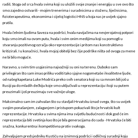
radiš. Stoga od srca hvala svima koji su uložili svoje znanje i energiju u sve ovo što
smo zajedno ostvarili - mojim trenerima i suradnicima u stožeru, liječnicima,
fizioterapeutima, ekonomima i cijeloj logistici HNS-a koja nas je uvijek sjajno
pratila.
Hvala čelnim ljudima Saveza na podršci, hvala navijačima na nevjerojatnoj potpori
koju smo imali na ovom putu, hvala i svim onim medijima koji su pomogli u
stvaranju pozitivnog ozračja oko reprezentacije i pritom nas konstruktivno
kritizirali. I u konačnici, hvala mojoj obitelji bez čije podrške ništa od ovoga za mene
ne bi bilo moguće.
Naravno, u svim tim uspjesima najvažniji su oni na terenu. Duboko sam
privilegiran što sam imao priliku voditi tako sjajne nogometaše i kvalitetne ljude,
od našeg kapetana Luke Modrića preko svih senatora koji su sa mnom bili još u
Rusiji pa do mladih dečkiju koje smo uključivali u reprezentaciju i koji su putem
preuzimali i još preuzimaju sve važnije uloge.
Maksimalno sam im zahvalan što su stavljali Hrvatsku iznad svega, što su uvijek
svojim ponašanjem, zalaganjem i pristupom pokazivali što je hrvatski kult
reprezentacije. Hrvatska u svima njima ima svijetlu budućnost i dok god će im
reprezentacija biti svetinja kao što je bila generacijama do sada - Hrvatska će biti
snažna, konkurentna i kompetitivna protiv svakoga.
Zahvaljujem predsjedniku Kustiću na iznimnoj podršci i odličnoj suradnji koju