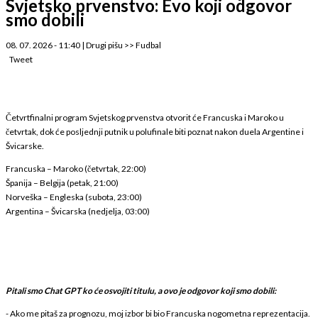
Svjetsko prvenstvo: Evo koji odgovor
smo dobili
08. 07. 2026 - 11:40
|
Drugi pišu
>>
Fudbal
Tweet
Četvrtfinalni program Svjetskog prvenstva otvorit će Francuska i Maroko u
četvrtak, dok će posljednji putnik u polufinale biti poznat nakon duela Argentine i
Švicarske.
Francuska – Maroko (četvrtak, 22:00)
Španija – Belgija (petak, 21:00)
Norveška – Engleska (subota, 23:00)
Argentina – Švicarska (nedjelja, 03:00)
Pitali smo Chat GPT ko će osvojiti titulu, a ovo je odgovor koji smo dobili:
- Ako me pitaš za prognozu, moj izbor bi bio Francuska nogometna reprezentacija.