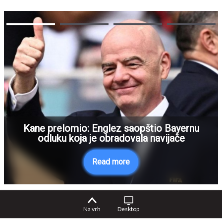
Kane prelomio: Englez saopštio Bayernu
odluku koja je obradovala navijače
Read more
Na vrh
Desktop