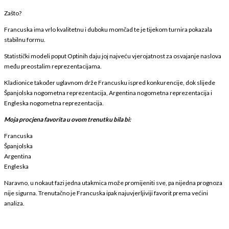
Zašto?
Francuska ima vrlo kvalitetnu i duboku momčad te je tijekom turnira pokazala
stabilnu formu.
Statistički modeli poput Optinih daju joj najveću vjerojatnost za osvajanje naslova
među preostalim reprezentacijama.
Kladionice također uglavnom drže Francusku ispred konkurencije, dok slijede
Španjolska nogometna reprezentacija, Argentina nogometna reprezentacija i
Engleska nogometna reprezentacija.
Moja procjena favorita u ovom trenutku bila bi:
Francuska
Španjolska
Argentina
Engleska
Naravno, u nokaut fazi jedna utakmica može promijeniti sve, pa nijedna prognoza
nije sigurna. Trenutačno je Francuska ipak najuvjerljiviji favorit prema većini
analiza.