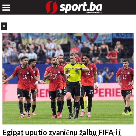
✕
Egipat uputio zvaničnu žalbu FIFA-i i