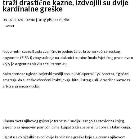
traži drastične kazne, izdvojili su dvije
kardinalne greške
08. 07. 2026 - 09:46
|
Drugi pišu
>>
Fudbal
Tweet
Nogometni savez Egipta zvanično je podnio žalbu krovnoj kući svjetskog
nogometa (FIFA-i) zbog suđenja na utakmici osmine finala Svjetskog prvenstva u
kojoj je Argentina slavila rezultatom 3:2.
Kako prenose ugledni svjetski mediji poput RMC Sporta i TyC Sportsa, Egipćani
smatraju da su teško oštećeni i zahtijevaju hitnu istragu, ali i drastične kazne za
arbitre, prenosi klix.ba.
Glavna meta njihovog gnjeva je francuski sudija François Letexier za kojeg,
zajedno sa njegovim pomoćnicima, Egipat traži suspenziju do kraja takmičenja.
Egipat u svojoj žalbi navodi dvije kardinalne greške koje su, prema njihovom