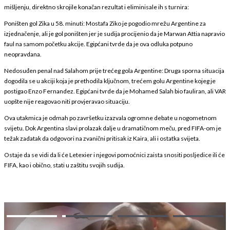
mišljenju, direktno skrojile konačan rezultat i eliminisale ih s turnira:
Poništen gol Zika u 58. minuti: Mostafa Ziko je pogodio mrežu Argentine za
izjednačenje, ali je gol poništen jer je sudija procijenio da je Marwan Attia napravio
faul na samom početku akcije. Egipćani tvrde da je ova odluka potpuno
neopravdana.
Nedosuđen penal nad Salahom prije trećeg gola Argentine: Druga sporna situacija
dogodila se u akciji koja je prethodila ključnom, trećem golu Argentine kojeg je
postigao Enzo Fernandez. Egipćani tvrde da je Mohamed Salah bio fauliran, ali VAR
uopšte nije reagovao niti provjeravao situaciju.
Ova utakmica je odmah po završetku izazvala ogromne debate u nogometnom
svijetu. Dok Argentina slavi prolazak dalje u dramatičnom meču, pred FIFA-om je
težak zadatak da odgovori na zvanični pritisak iz Kaira, ali i ostatka svijeta.
Ostaje da se vidi da li će Letexier i njegovi pomoćnici zaista snositi posljedice ili će
FIFA, kao i obično, stati u zaštitu svojih sudija.