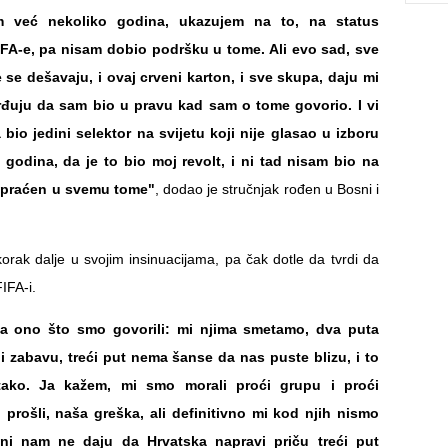
m već nekoliko godina, ukazujem na to, na status
FA-e, pa nisam dobio podršku u tome. Ali evo sad, sve
 se dešavaju, i ovaj crveni karton, i sve skupa, daju mi
rđuju da sam bio u pravu kad sam o tome govorio. I vi
bio jedini selektor na svijetu koji nije glasao u izboru
 godina, da je to bio moj revolt, i ni tad nisam bio na
ispraćen u svemu tome"
, dodao je stručnjak rođen u Bosni i
 korak dalje u svojim insinuacijama, pa čak dotle da tvrdi da
IFA-i.
a ono što smo govorili: mi njima smetamo, dva puta
i zabavu, treći put nema šanse da nas puste blizu, i to
 tako. Ja kažem, mi smo morali proći grupu i proći
 prošli, naša greška, ali definitivno mi kod njih nismo
oni nam ne daju da Hrvatska napravi priču treći put