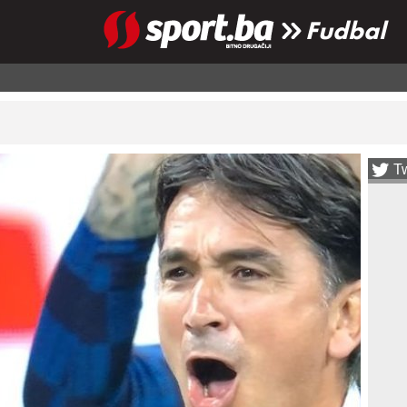
Fudbal
Tw