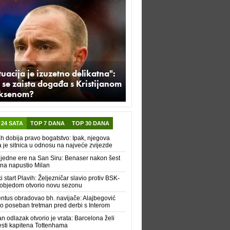
tuacija je izuzetno delikatna":
 se zaista događa s Kristijanom
iksenom?
 24 SATA
TOP 7 DANA
TOP 30 DANA
h dobija pravo bogatstvo: Ipak, njegova
a je sitnica u odnosu na najveće zvijezde
 jedne ere na San Siru: Benaser nakon šest
na napustio Milan
ki start Plavih: Željezničar slavio protiv BSK-
pobjedom otvorio novu sezonu
ntus obradovao bh. navijače: Alajbegović
o poseban tretman pred derbi s Interom
n odlazak otvorio je vrata: Barcelona želi
sti kapitena Tottenhama