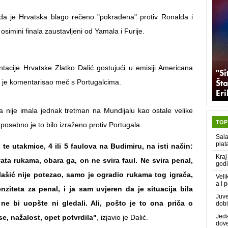
da je Hrvatska blago rečeno "pokradena" protiv Ronalda i
 osimini finala zaustavljeni od Yamala i Furije.
ntacije Hrvatske Zlatko Dalić gostujući u emisiji Americana
"Si
Šta
je komentarisao meč s Portugalcima.
Er
a nije imala jednak tretman na Mundijalu kao ostale velike
TOP
 posebno je to bilo izraženo protiv Portugala.
Sala
plat
 te utakmice, 4 ili 5 faulova na Budimiru, na isti način:
Kraj
ata rukama, obara ga, on ne svira faul. Ne svira penal,
godi
ašić nije potezao, samo je ogradio rukama tog igrača,
Veli
a i 
enziteta za penal, i ja sam uvjeren da je situacija bila
Juve
ne bi uopšte ni gledali. Ali, pošto je to ona priča o
dobi
Jeda
se, nažalost, opet potvrdila"
, izjavio je Dalić.
dove