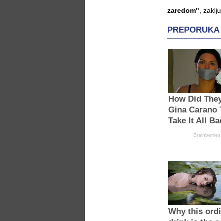
zaredom"
, zaklj