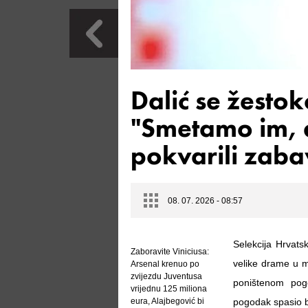
Dalić se žestok
"Smetamo im, 
pokvarili zabav
08. 07. 2026 - 08:57
Selekcija Hrvats
Zaboravite Viniciusa:
velike drame u m
Arsenal krenuo po
zvijezdu Juventusa
poništenom pog
vrijednu 125 miliona
eura, Alajbegović bi
pogodak spasio bi