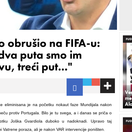
o obrušio na FIFA-u:
FUD
dva puta smo im
u, treći put..."
Već
med
Al
ke eliminisana je na početku nokaut faze Mundijala nakon
eču protiv Portugala. Bilo je tu svega, a i danas se priča o
otku Joška Gvardiola duboko u nadoknadi. Upravo taj
FUD
 Vatrene poraza, ali je nakon VAR intervencije poništen.