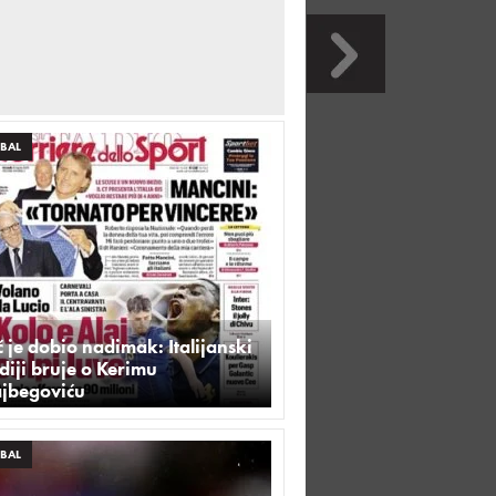
BAL
 je dobio nadimak: Italijanski
iji bruje o Kerimu
ajbegoviću
BAL