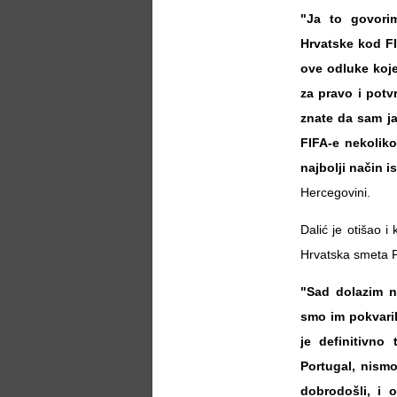
"Ja to govori
Hrvatske kod FI
ove odluke koje
za pravo i potv
znate da sam ja 
FIFA-e nekoliko
najbolji način 
Hercegovini.
Dalić je otišao i
Hrvatska smeta F
"Sad dolazim n
smo im pokvaril
je definitivno
Portugal, nismo
dobrodošli, i 