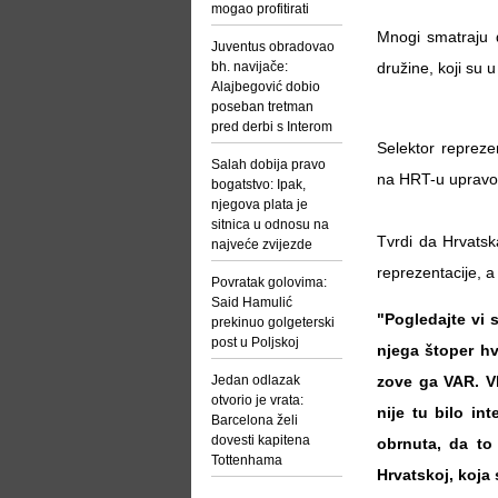
mogao profitirati
Mnogi smatraju 
Juventus obradovao
bh. navijače:
družine, koji su u
Alajbegović dobio
poseban tretman
pred derbi s Interom
Selektor repreze
Salah dobija pravo
na HRT-u upravo 
bogatstvo: Ipak,
njegova plata je
sitnica u odnosu na
Tvrdi da Hrvatsk
najveće zvijezde
reprezentacije, a
Povratak golovima:
Said Hamulić
"Pogledajte vi s
prekinuo golgeterski
post u Poljskoj
njega štoper hv
Jedan odlazak
zove ga VAR. Vl
otvorio je vrata:
nije tu bilo int
Barcelona želi
dovesti kapitena
obrnuta, da to 
Tottenhama
Hrvatskoj, koja 