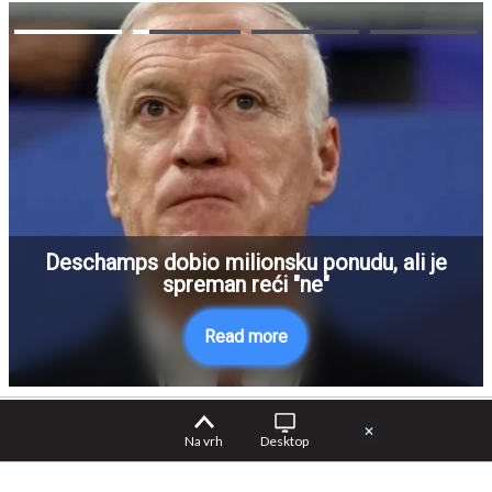
Deschamps dobio milionsku ponudu, ali je
spreman reći "ne"
Read more
✕
Na vrh
Desktop