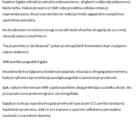
Kapiten Egipta odmah je zatražio jedanaesterac, ali glavni sudija nije pokazao na
bijelu tačku. Nakon provjere iz VAR sobe prvobitna odluka ostala je
nepromijenjena, što je izazvalo burne reakcije među egipatskim navijačima i
sportskom javnošću.
Na društvenim mrežama mnogi su tvrdili da bi ishod bio drugačiji da se u istoj
situaciji našao Lionel Messi.
"Da je pao Messi, bio bi penal", jedan je od najčešćih komentara koji se pojavio
nakon utakmice.
VAR poništio pogodak Egipta
Nezadovoljstvo Egipćana dodatno je pojačala situacija iz drugog poluvremena,
kada je njihova reprezentacija postigla pogodak za povećanje prednosti.
Ipak, nakon intervencije VAR-a gol je poništen zbog prekršaja u začetku akcije, što
je izazvalo nove proteste igrača i stručnog štaba.
Egipat je na kraju ispustio dva gola prednosti i porazom 3:2 završio nastup na
Svjetskom prvenstvu, dok će se rasprave o spornim odlukama vjerovatno
nastaviti i u narednim danima.