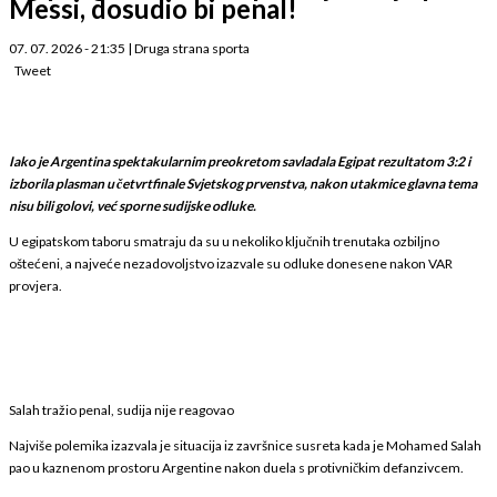
Messi, dosudio bi penal!
07. 07. 2026 - 21:35
|
Druga strana sporta
Tweet
Iako je Argentina spektakularnim preokretom savladala Egipat rezultatom 3:2 i
izborila plasman u četvrtfinale Svjetskog prvenstva, nakon utakmice glavna tema
nisu bili golovi, već sporne sudijske odluke.
U egipatskom taboru smatraju da su u nekoliko ključnih trenutaka ozbiljno
oštećeni, a najveće nezadovoljstvo izazvale su odluke donesene nakon VAR
provjera.
Salah tražio penal, sudija nije reagovao
Najviše polemika izazvala je situacija iz završnice susreta kada je Mohamed Salah
pao u kaznenom prostoru Argentine nakon duela s protivničkim defanzivcem.