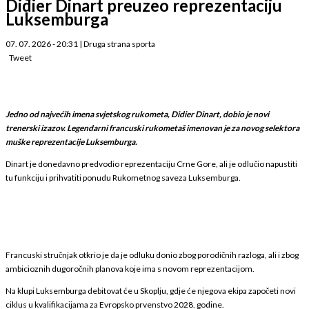
Didier Dinart preuzeo reprezentaciju
Luksemburga
07. 07. 2026 - 20:31
|
Druga strana sporta
Tweet
Jedno od najvećih imena svjetskog rukometa, Didier Dinart, dobio je novi
trenerski izazov. Legendarni francuski rukometaš imenovan je za novog selektora
muške reprezentacije Luksemburga.
Dinart je donedavno predvodio reprezentaciju Crne Gore, ali je odlučio napustiti
tu funkciju i prihvatiti ponudu Rukometnog saveza Luksemburga.
Francuski stručnjak otkrio je da je odluku donio zbog porodičnih razloga, ali i zbog
ambicioznih dugoročnih planova koje ima s novom reprezentacijom.
Na klupi Luksemburga debitovat će u Skoplju, gdje će njegova ekipa započeti novi
ciklus u kvalifikacijama za Evropsko prvenstvo 2028. godine.