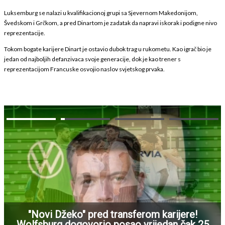
Luksemburg se nalazi u kvalifikacionoj grupi sa Sjevernom Makedonijom,
Švedskom i Grčkom, a pred Dinartom je zadatak da napravi iskorak i podigne nivo
reprezentacije.
Tokom bogate karijere Dinart je ostavio dubok trag u rukometu. Kao igrač bio je
jedan od najboljih defanzivaca svoje generacije, dok je kao trener s
reprezentacijom Francuske osvojio naslov svjetskog prvaka.
"Novi Džeko" pred transferom karijere!
Wolfsburg dogovorio posao vrijedan čak 25