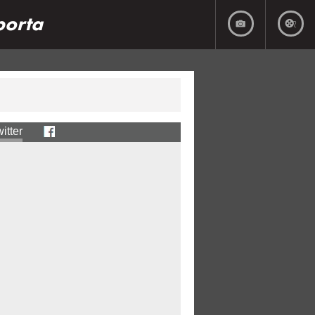
porta
itter