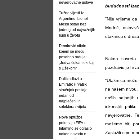
nevjerovatne uslove
budućnosti izaz
Tužne vijesti iz
Argentine: Lionel
"Nije vrijeme da
Messi ostao bez
Modrić, ostaviv
jednog od najvažnijih
ljudi u životu
utakmicu u dresu
Demirović otkrio
kojem se meču
posebno raduje:
Nakon susreta 
„Jedva čekam okršaj
pozdravio je hrv
s Džekom“
Dalić odlazi u
"Utakmicu možemo
Emirate: Hrvatski
na našem nivou, 
stručnjak postaje
jedan od
naših najboljih 
najplaćenijih
iskoristili pri
selektora svijeta
nevjerovatne. T
Nove optužbe
potresaju FIFA-u:
možemo biti po
Infantino se oglasio
Zaslužili smo mno
nakon navoda o