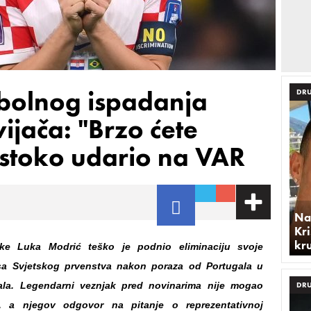
bolnog ispadanja
DRU
ijača: "Brzo ćete
estoko udario na VAR
Na
Kri
kr
ske Luka Modrić teško je podnio eliminaciju svoje
 sa Svjetskog prvenstva nakon poraza od Portugala u
nala. Legendarni veznjak pred novinarima nije mogao
DRU
e, a njegov odgovor na pitanje o reprezentativnoj