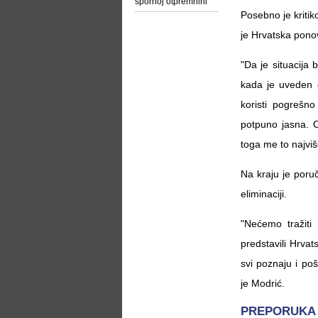
spornoj otpremnini
Posebno je kritik
je Hrvatska pono
"Da je situacija
kada je uveden d
koristi pogrešno
potpuno jasna. O
toga me to najviše
Na kraju je poru
eliminaciji.
"Nećemo tražiti
predstavili Hrva
svi poznaju i poš
je Modrić.