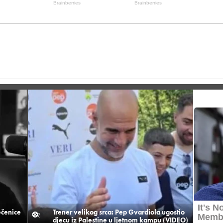
ečenice
Trener velikog srca: Pep Gvardiola ugostio
djecu iz Palestine u ljetnom kampu (VIDEO)