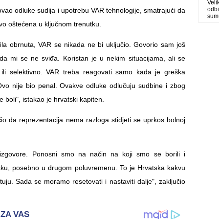
Veli
odbi
ovao odluke sudija i upotrebu VAR tehnologije, smatrajući da
sum
vo oštećena u ključnom trenutku.
 bila obrnuta, VAR se nikada ne bi uključio. Govorio sam još
a mi se ne sviđa. Koristan je u nekim situacijama, ali se
 ili selektivno. VAR treba reagovati samo kada je greška
vo nije bio penal. Ovakve odluke odlučuju sudbine i zbog
 boli", istakao je hrvatski kapiten.
čio da reprezentacija nema razloga stidjeti se uprkos bolnoj
 izgovore. Ponosni smo na način na koji smo se borili i
tsku, posebno u drugom poluvremenu. To je Hrvatska kakvu
tuju. Sada se moramo resetovati i nastaviti dalje", zaključio