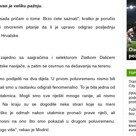
vao je veliku pažnju.
 sada pričam o tome. Brzo ćete saznati", kratko je poručio
ši otvorenim pitanje da li je upravo odigrao posljednju
 Hrvatske.
Os
poz
zajedno sa saigračima i selektorom Zlatkom Dalićem
atske navijače, a zatim se osvrnuo na dešavanja na terenu.
TOP
 podijeliti na dva dijela. U prvom poluvremenu nismo bili
Tran
City
ali smo u nastavku odigrali fenomenalno. To je bila jedna od
FIFA
utakmica. Mogli smo sve riješiti mnogo ranije, ali nismo
podr
pro
like. Na kraju su se dogodile neke stvari koje su meni
Tužn
eško je odmah nakon utakmice pronaći prave riječi, ali
bez 
nosni na ono što smo pokazali u drugom poluvremenu.
Veli
kren
go više", rekao je Modrić.
eur