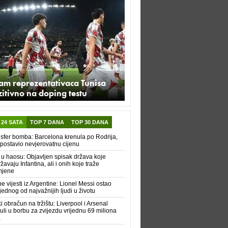
am reprezentativaca Tunisa
itivno na doping testu
 24 SATA
TOP 7 DANA
TOP 30 DANA
sfer bomba: Barcelona krenula po Rodrija,
 postavio nevjerovatnu cijenu
 u haosu: Objavljen spisak država koje
žavaju Infantina, ali i onih koje traže
mjene
e vijesti iz Argentine: Lionel Messi ostao
jednog od najvažnijih ljudi u životu
ki obračun na tržištu: Liverpool i Arsenal
uli u borbu za zvijezdu vrijednu 69 miliona
a