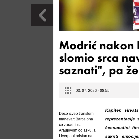
Modrić nakon 
slomio srca nav
saznati", pa ž
03. 07. 2026 - 08:55
Kapiten Hrvat
Deco izveo transferni
reprezentacije
manevar: Barcelona
će zaraditi na
šesnaestini fi
Araujovom odlasku, a
Liverpool pristao na
sakriti emocij