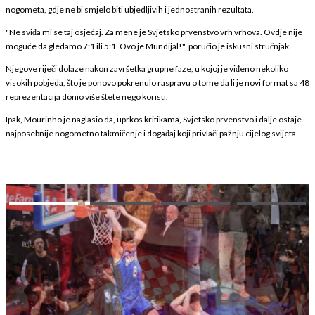
nogometa, gdje ne bi smjelo biti ubjedljivih i jednostranih rezultata.
"Ne sviđa mi se taj osjećaj. Za mene je Svjetsko prvenstvo vrh vrhova. Ovdje nije
moguće da gledamo 7:1 ili 5:1. Ovo je Mundijal!", poručio je iskusni stručnjak.
Njegove riječi dolaze nakon završetka grupne faze, u kojoj je viđeno nekoliko
visokih pobjeda, što je ponovo pokrenulo raspravu o tome da li je novi format sa 48
reprezentacija donio više štete nego koristi.
Ipak, Mourinho je naglasio da, uprkos kritikama, Svjetsko prvenstvo i dalje ostaje
najposebnije nogometno takmičenje i događaj koji privlači pažnju cijelog svijeta.