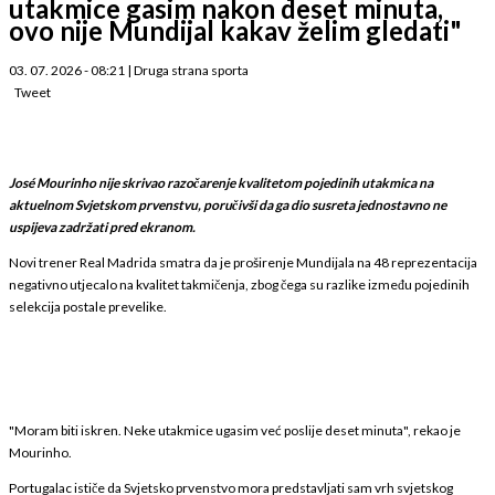
utakmice gasim nakon deset minuta,
ovo nije Mundijal kakav želim gledati"
03. 07. 2026 - 08:21
|
Druga strana sporta
Tweet
José Mourinho nije skrivao razočarenje kvalitetom pojedinih utakmica na
aktuelnom Svjetskom prvenstvu, poručivši da ga dio susreta jednostavno ne
uspijeva zadržati pred ekranom.
Novi trener Real Madrida smatra da je proširenje Mundijala na 48 reprezentacija
negativno utjecalo na kvalitet takmičenja, zbog čega su razlike između pojedinih
selekcija postale prevelike.
"Moram biti iskren. Neke utakmice ugasim već poslije deset minuta", rekao je
Mourinho.
Portugalac ističe da Svjetsko prvenstvo mora predstavljati sam vrh svjetskog