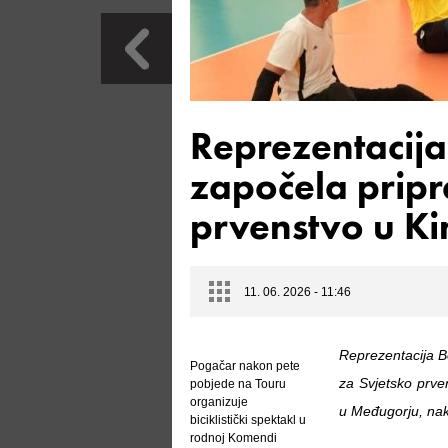
Reprezentacija
započela pripr
prvenstvo u Ki
11. 06. 2026 - 11:46
Reprezentacija B
Pogačar nakon pete
za Svjetsko prve
pobjede na Touru
organizuje
u Međugorju, nako
biciklistički spektakl u
rodnoj Komendi