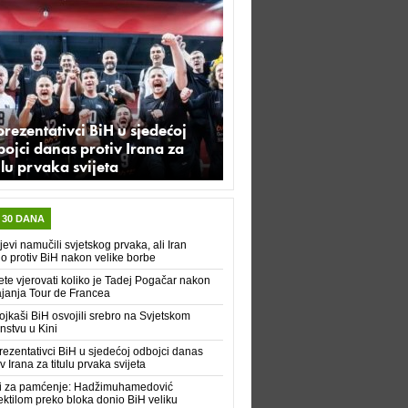
rezentativci BiH u sjedećoj
ojci danas protiv Irana za
ulu prvaka svijeta
 30 DANA
evi namučili svjetskog prvaka, ali Iran
io protiv BiH nakon velike borbe
te vjerovati koliko je Tadej Pogačar nakon
janja Tour de Francea
jkaši BiH osvojili srebro na Svjetskom
nstvu u Kini
ezentativci BiH u sjedećoj odbojci danas
iv Irana za titulu prvaka svijeta
i za pamćenje: Hadžimuhamedović
ektilom preko bloka donio BiH veliku