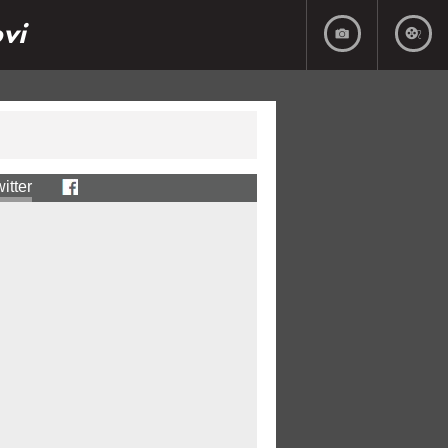
ovi
itter