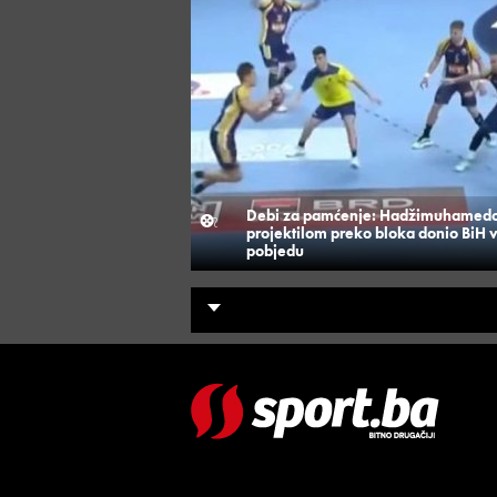
Debi za pamćenje: Hadžimuhamedo
projektilom preko bloka donio BiH 
pobjedu