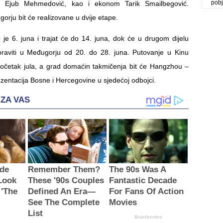
pob
i Ejub Mehmedović, kao i ekonom Tarik Smailbegović.
rju bit će realizovane u dvije etape.
o je 6. juna i trajat će do 14. juna, dok će u drugom dijelu
oraviti u Međugorju od 20. do 28. juna. Putovanje u Kinu
početak jula, a grad domaćin takmičenja bit će Hangzhou –
zentacija Bosne i Hercegovine u sjedećoj odbojci.