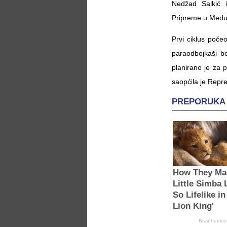
Nedžad Salkić 
Pripreme u Međugo
Prvi ciklus poče
paraodbojkaši b
planirano je za 
saopćila je Repre