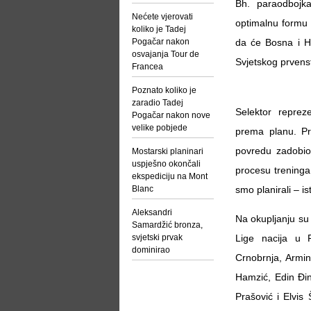
Bh. paraodbojka
Nećete vjerovati
optimalnu formu 
koliko je Tadej
Pogačar nakon
da će Bosna i Her
osvajanja Tour de
Svjetskog prvenstv
Francea
Poznato koliko je
zaradio Tadej
Selektor reprez
Pogačar nakon nove
velike pobjede
prema planu. Pr
povredu zadobio 
Mostarski planinari
uspješno okončali
procesu treninga
ekspediciju na Mont
Blanc
smo planirali – i
Aleksandri
Na okupljanju su 
Samardžić bronza,
svjetski prvak
Lige nacija u 
dominirao
Crnobrnja, Armi
Hamzić, Edin Đin
Prašović i Elvis 