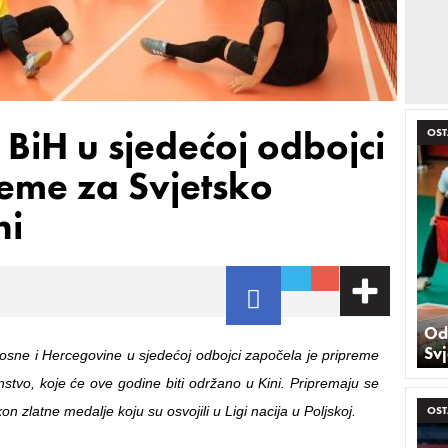
 BiH u sjedećoj odbojci
OST
eme za Svjetsko
ni
Odb
Svj
osne i Hercegovine u sjedećoj odbojci započela je pripreme
nstvo, koje će ove godine biti održano u Kini. Pripremaju se
n zlatne medalje koju su osvojili u Ligi nacija u Poljskoj.
OST