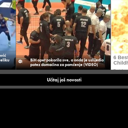
vić
veliku
BiH opet pokorila sve, a onda je uslijedio
potez domaćina za pamćenje (VIDEO)
Učitaj još novosti