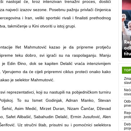
ši nastojat će, kroz intenzivan trenažni proces, dostići
za najveći izazov sezone. Posebnu pažnju privlači činjenica
cegovina i Iran, veliki sportski rivali i finalisti prethodnog
a, takmičenje u Kini otvoriti u istoj grupi.
Rep
odb
entacije Ifet Mahmutović kazao je da pripreme protječu
tit
ipreme teku dobro, svi igrači su na raspolaganju. Manju
je Edin Đino, dok se kapiten Delalić vraća intenzivnijem
TOP
. Vjerujemo da će cijeli pripremni ciklus proteći onako kako
Zmaj
stakao je selektor Mahmutović.
slav
Neće
svi reprezentativci, koji su nastupili na pobjedničkom turniru
osva
Poljskoj. To su Ismet Godinjak, Adnan Manko, Stevan
Odbo
prve
n Šehić, Asim Medić, Mirzet Duran, Nizam Čančar, Dževad
Repr
o, Safet Alibašić, Sabahudin Delalić, Ermin Jusufović, Alen
prot
Deb
Šerifović. Uz stručni štab, prisutni su i pomoćnici selektora
proj