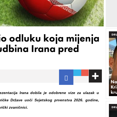
o odluku koja mijenja
DRU
udbina Irana pred
Na
Kri
kr
ezentacija Irana dobila je odobrene vize za ulazak u
ričke Države uoči Svjetskog prvenstva 2026. godine,
rički zvaničnici.
DRU