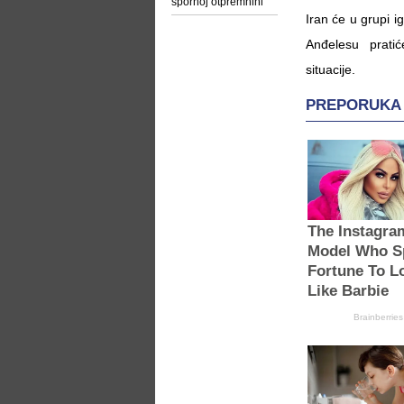
spornoj otpremnini
Iran će u grupi i
Anđelesu pratić
situacije.