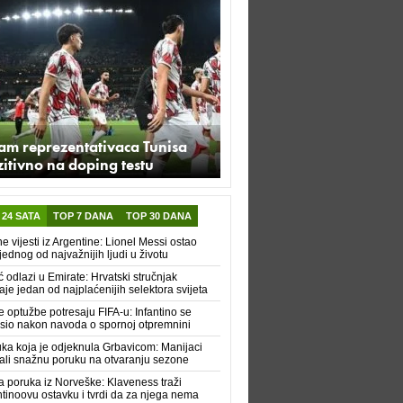
am reprezentativaca Tunisa
itivno na doping testu
 24 SATA
TOP 7 DANA
TOP 30 DANA
e vijesti iz Argentine: Lionel Messi ostao
jednog od najvažnijih ljudi u životu
ć odlazi u Emirate: Hrvatski stručnjak
aje jedan od najplaćenijih selektora svijeta
 optužbe potresaju FIFA-u: Infantino se
sio nakon navoda o spornoj otpremnini
ka koja je odjeknula Grbavicom: Manijaci
ali snažnu poruku na otvaranju sezone
a poruka iz Norveške: Klaveness traži
ntinoovu ostavku i tvrdi da za njega nema