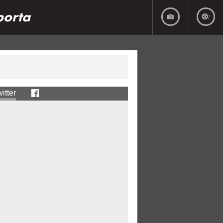
porta
itter