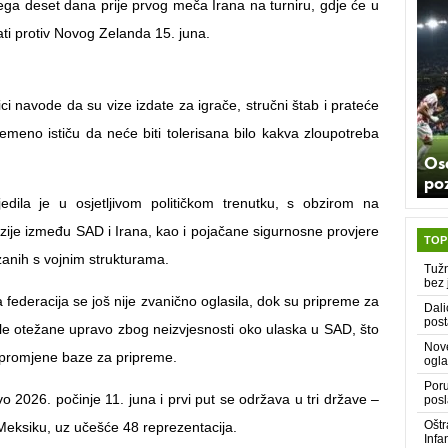
ega deset dana prije prvog meča Irana na turniru, gdje će u
ti protiv Novog Zelanda 15. juna.
ci navode da su vize izdate za igrače, stručni štab i prateće
vremeno ističu da neće biti tolerisana bilo kakva zloupotreba
Os
poz
edila je u osjetljivom političkom trenutku, s obzirom na
zije između SAD i Irana, kao i pojačane sigurnosne provjere
TOP
anih s vojnim strukturama.
Tužn
bez 
 federacija se još nije zvanično oglasila, dok su pripreme za
Dali
post
bile otežane upravo zbog neizvjesnosti oko ulaska u SAD, što
Nove
 promjene baze za pripreme.
ogla
Poru
o 2026. počinje 11. juna i prvi put se održava u tri države –
posl
Oštr
Meksiku, uz učešće 48 reprezentacija.
Infa