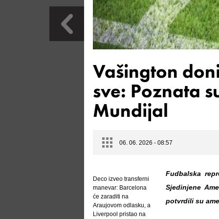
Vašington doni
sve: Poznata s
Mundijal
06. 06. 2026 - 08:57
Fudbalska repr
Deco izveo transferni
Sjedinjene Ame
manevar: Barcelona
će zaraditi na
potvrdili su ame
Araujovom odlasku, a
Liverpool pristao na