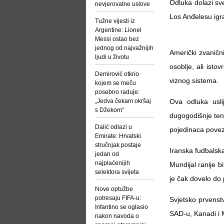
Odluka dolazi sv
nevjerovatne uslove
Los Anđelesu igra
Tužne vijesti iz
Argentine: Lionel
Messi ostao bez
jednog od najvažnijih
Američki zvanični
ljudi u životu
osoblje, ali isto
Demirović otkrio
viznog sistema.
kojem se meču
posebno raduje:
„Jedva čekam okršaj
Ova odluka uslij
s Džekom“
dugogodišnje ten
Dalić odlazi u
pojedinaca povez
Emirate: Hrvatski
stručnjak postaje
Iranska fudbalska
jedan od
najplaćenijih
Mundijal ranije 
selektora svijeta
je čak dovelo do
Nove optužbe
potresaju FIFA-u:
Svjetsko prvenstv
Infantino se oglasio
SAD-u, Kanadi i 
nakon navoda o