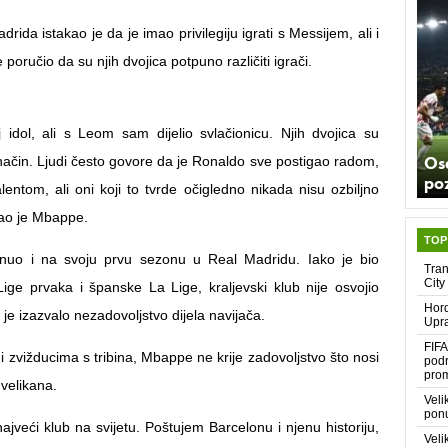
ida istakao je da je imao privilegiju igrati s Messijem, ali i
 poručio da su njih dvojica potpuno različiti igrači.
j idol, ali s Leom sam dijelio svlačionicu. Njih dvojica su
Os
način. Ljudi često govore da je Ronaldo sve postigao radom,
poz
entom, ali oni koji to tvrde očigledno nikada nisu ozbiljno
ekao je Mbappe.
TOP
nuo i na svoju prvu sezonu u Real Madridu. Iako je bio
Tran
City
c Lige prvaka i španske La Lige, kraljevski klub nije osvojio
Hord
o je izazvalo nezadovoljstvo dijela navijača.
Upra
FIFA
i zvižducima s tribina, Mbappe ne krije zadovoljstvo što nosi
podr
pro
velikana.
Veli
ponu
ajveći klub na svijetu. Poštujem Barcelonu i njenu historiju,
Veli