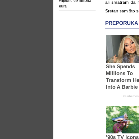
vrijednu 69 miliona
ali smatram da n
eura
Sretan sam što sa