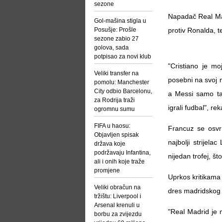
sezone
Napadač Real Madr
Gol-mašina stigla u
Posušje: Prošle
protiv Ronalda, te
sezone zabio 27
golova, sada
potpisao za novi klub
"Cristiano je mo
Veliki transfer na
posebni na svoj 
pomolu: Manchester
City odbio Barcelonu,
a Messi samo tal
za Rodrija traži
igrali fudbal", r
ogromnu sumu
FIFA u haosu:
Francuz se osvr
Objavljen spisak
najbolji strijela
država koje
podržavaju Infantina,
nijedan trofej, št
ali i onih koje traže
promjene
Uprkos kritikama 
Veliki obračun na
dres madridskog 
tržištu: Liverpool i
Arsenal krenuli u
"Real Madrid je n
borbu za zvijezdu