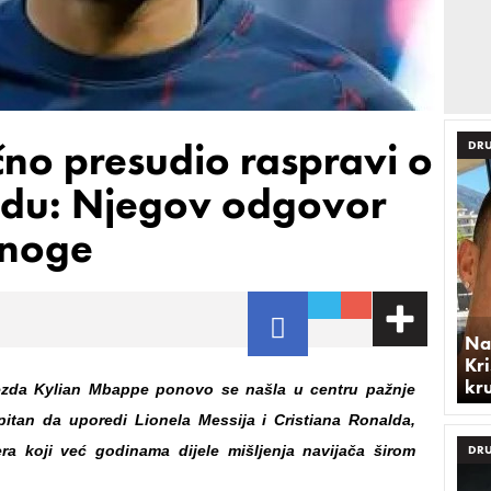
o presudio raspravi o
DRU
aldu: Njegov odgovor
mnoge
Na
Kri
kr
ezda Kylian Mbappe ponovo se našla u centru pažnje
pitan da uporedi Lionela Messija i Cristiana Ronalda,
era koji već godinama dijele mišljenja navijača širom
DRU