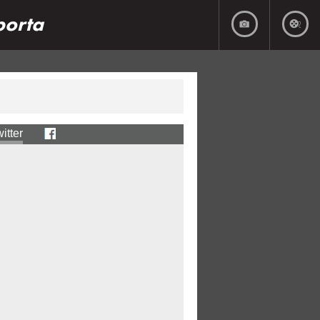
porta
itter