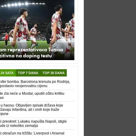
am reprezentativaca Tunisa
itivno na doping testu
 24 SATA
TOP 7 DANA
TOP 30 DANA
sfer bomba: Barcelona krenula po Rodrija,
 postavio nevjerovatnu cijenu
e zla neće u Mostar, uputili oštru kritiku
vi
 u haosu: Objavljen spisak država koje
žavaju Infantina, ali i onih koje traže
mjene
ki preokret: Lukaku napušta Napoli, stigle
de iz nekoliko zemalja
ki obračun na tržištu: Liverpool i Arsenal