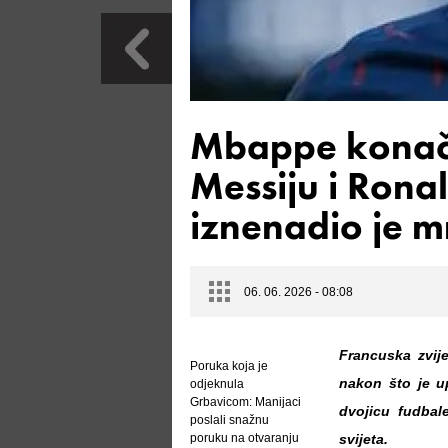
Mbappe konačn
Messiju i Ron
iznenadio je 
06. 06. 2026 - 08:08
Francuska zvij
Poruka koja je
nakon što je u
odjeknula
Grbavicom: Manijaci
dvojicu fudbal
poslali snažnu
poruku na otvaranju
svijeta.