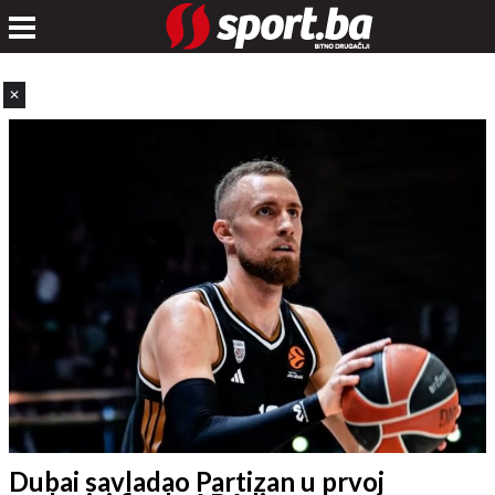
✕
Dubai savladao Partizan u prvoj