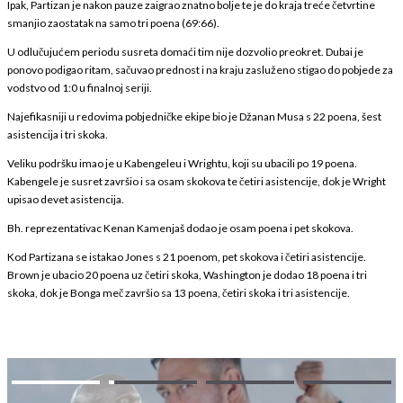
Ipak, Partizan je nakon pauze zaigrao znatno bolje te je do kraja treće četvrtine
smanjio zaostatak na samo tri poena (69:66).
U odlučujućem periodu susreta domaći tim nije dozvolio preokret. Dubai je
ponovo podigao ritam, sačuvao prednost i na kraju zasluženo stigao do pobjede za
vodstvo od 1:0 u finalnoj seriji.
Najefikasniji u redovima pobjedničke ekipe bio je Džanan Musa s 22 poena, šest
asistencija i tri skoka.
Veliku podršku imao je u Kabengeleu i Wrightu, koji su ubacili po 19 poena.
Kabengele je susret završio i sa osam skokova te četiri asistencije, dok je Wright
upisao devet asistencija.
Bh. reprezentativac Kenan Kamenjaš dodao je osam poena i pet skokova.
Kod Partizana se istakao Jones s 21 poenom, pet skokova i četiri asistencije.
Brown je ubacio 20 poena uz četiri skoka, Washington je dodao 18 poena i tri
skoka, dok je Bonga meč završio sa 13 poena, četiri skoka i tri asistencije.