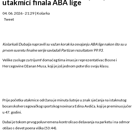
utakmici finala ABA lige
04. 06. 2026 - 21:29
|
Košarka
Tweet
Košarkaši Dubaija napravili su važan korak ka osvajanju ABA lige nakon što su u
prvom susretu finalne serije savladali Partizan rezultatom 99:93.
Velike zasluge za trijumf domaćeg tima imao je reprezentativac Bosne i
Hercegovine Džanan Musa, koji je još jednom potvrdio svoju klasu.
Prije početka utakmice održana je minuta šutnje u znak sjećanja na istaknutog
bosanskohercegovačkog sportskog novinara Edina Avdića, koji je preminuo jučer
u 47. godini.
Dubai je tokom prvog poluvremena kontrolisao dešavanja na parketu i na odmor
otišao s devet poena viška (53:44).