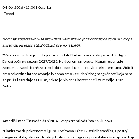
04. 06. 2026 - 13:00
|
Košarka
Tweet
Komesar košarkaške NBA lige Adam Silver izjavio je da očekuje da će NBA Evropa
startovati od sezone 2027/2028, prenio je ESPN.
"Veoma smo blizu plana koji smo zacrtali. Nadamo se i očekujemo da ta liga u
Evropi počne u sezoni 2027/2028. Na dobrom smo putu. Konačne ponude
zainteresovanih franšiza trebalo bi da nam budu dostavljene krajem juna. Vidjeli
smo rekordno interesovanje i veoma smo uzbuđeni zbog mogućnosti koja nam
se pruža i saradnje sa FIBA", rekao je Silver na konferenciji za medije u San
Antoniju.
Američki mediji navode da bi NBA Evropa trebalo da ima 16 klubova.
"Planiramo da pokrenemo ligu sa 16 timova. Biće 12 stalnih franšiza, a postoji
mogućnost da, iskreno, bilo koji klub iz Evrope igra za preostala četiri mjesta. To je