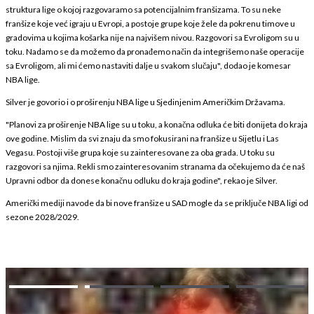
struktura lige o kojoj razgovaramo sa potencijalnim franšizama. To su neke
franšize koje već igraju u Evropi, a postoje grupe koje žele da pokrenu timove u
gradovima u kojima košarka nije na najvišem nivou. Razgovori sa Evroligom su u
toku. Nadamo se da možemo da pronađemo način da integrišemo naše operacije
sa Evroligom, ali mi ćemo nastaviti dalje u svakom slučaju", dodao je komesar
NBA lige.
Silver je govorio i o proširenju NBA lige u Sjedinjenim Američkim Državama.
"Planovi za proširenje NBA lige su u toku, a konačna odluka će biti donijeta do kraja
ove godine. Mislim da svi znaju da smo fokusirani na franšize u Sijetlu i Las
Vegasu. Postoji više grupa koje su zainteresovane za oba grada. U toku su
razgovori sa njima. Rekli smo zainteresovanim stranama da očekujemo da će naš
Upravni odbor da donese konačnu odluku do kraja godine", rekao je Silver.
Američki mediji navode da bi nove franšize u SAD mogle da se priključe NBA ligi od
sezone 2028/2029.