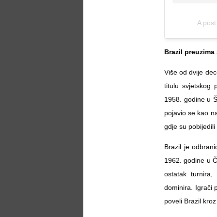
A post
Brazil preuzima 
Više od dvije dec
titulu svjetskog
1958. godine u Š
pojavio se kao na
gdje su pobijedil
Brazil je odbran
1962. godine u Č
ostatak turnira,
dominira. Igrači
poveli Brazil kro