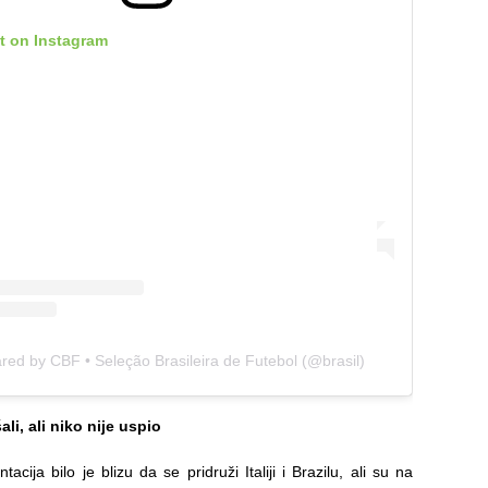
t on Instagram
red by CBF • Seleção Brasileira de Futebol (@brasil)
i, ali niko nije uspio
acija bilo je blizu da se pridruži Italiji i Brazilu, ali su na