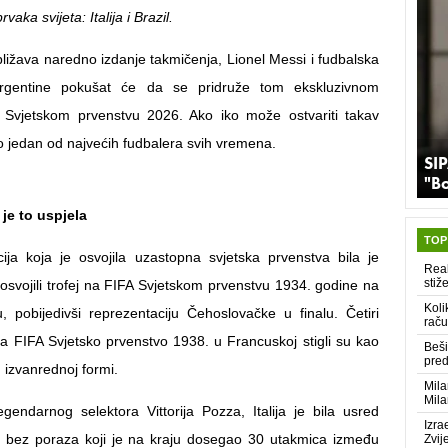
vaka svijeta: Italija i Brazil.
bližava naredno izdanje takmičenja, Lionel Messi i fudbalska
 Argentine pokušat će da se pridruže tom ekskluzivnom
 Svjetskom prvenstvu 2026. Ako iko može ostvariti takav
to jedan od najvećih fudbalera svih vremena.
SIP
"B
a je to uspjela
TOP
ija koja je osvojila uzastopna svjetska prvenstva bila je
Real
stiž
su osvojili trofej na FIFA Svjetskom prvenstvu 1934. godine na
Koli
pobijedivši reprezentaciju Čehoslovačke u finalu. Četiri
raču
na FIFA Svjetsko prvenstvo 1938. u Francuskoj stigli su kao
Beši
pred
u izvanrednoj formi.
Mila
Mila
endarnog selektora Vittorija Pozza, Italija je bila usred
Izra
a bez poraza koji je na kraju dosegao 30 utakmica između
Zvij