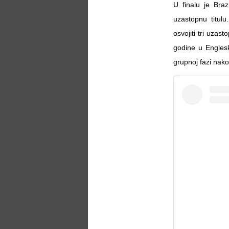
U finalu je Braz
uzastopnu titulu
osvojiti tri uza
godine u Englesko
grupnoj fazi nak