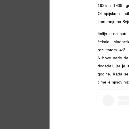
1935. i 1939. go
Olimpijskom fud
kampanju na Svj
Italija je na put
čekala Mađarsk
rezultatom 4:2, 
Njihove nade da 
događaji, jer je 
godine. Kada se t
čime je njihov ni