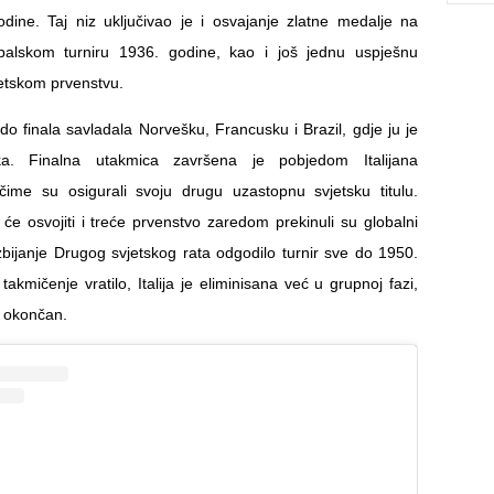
dine. Taj niz uključivao je i osvajanje zlatne medalje na
balskom turniru 1936. godine, kao i još jednu uspješnu
etskom prvenstvu.
u do finala savladala Norvešku, Francusku i Brazil, gdje ju je
a. Finalna utakmica završena je pobjedom Italijana
čime su osigurali svoju drugu uzastopnu svjetsku titulu.
će osvojiti i treće prvenstvo zaredom prekinuli su globalni
izbijanje Drugog svjetskog rata odgodilo turnir sve do 1950.
akmičenje vratilo, Italija je eliminisana već u grupnoj fazi,
z okončan.