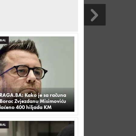
BAL
TRAGA.BA: Kako je sa računa
 Borac Zvjezdanu Misimoviću
plaćeno 400 hiljada KM
BAL