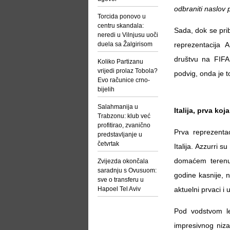
odbraniti naslov pr
Torcida ponovo u
centru skandala:
Sada, dok se pri
neredi u Vilnjusu uoči
duela sa Žalgirisom
reprezentacija
društvu na FIFA
Koliko Partizanu
vrijedi prolaz Tobola?
podvig, onda je 
Evo računice crno-
bijelih
Salahmanija u
Italija, prva koj
Trabzonu: klub već
profitirao, zvanično
Prva reprezentac
predstavljanje u
četvrtak
Italija. Azzurri 
domaćem terenu, 
Zvijezda okončala
saradnju s Ovusuom:
godine kasnije, 
sve o transferu u
Hapoel Tel Aviv
aktuelni prvaci i 
Pod vodstvom leg
impresivnog niz