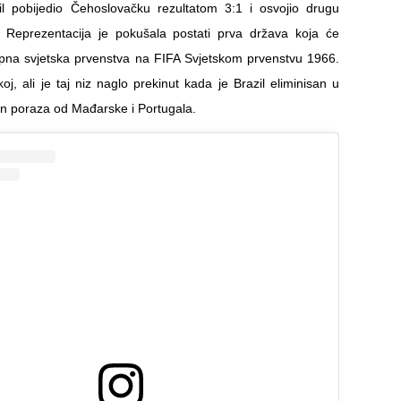
il pobijedio Čehoslovačku rezultatom 3:1 i osvojio drugu
. Reprezentacija je pokušala postati prva država koja će
stopna svjetska prvenstva na FIFA Svjetskom prvenstvu 1966.
j, ali je taj niz naglo prekinut kada je Brazil eliminisan u
on poraza od Mađarske i Portugala.