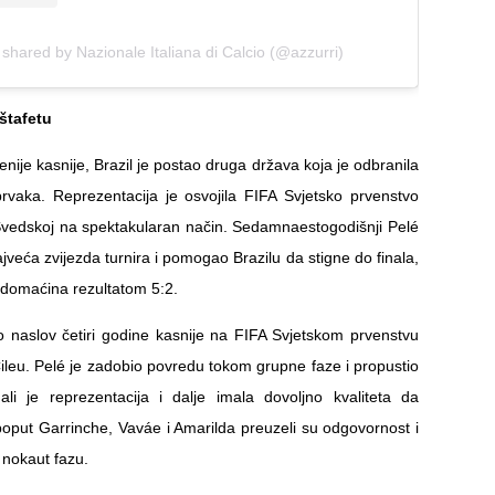
 shared by Nazionale Italiana di Calcio (@azzurri)
štafetu
enije kasnije, Brazil je postao druga država koja je odbranila
 prvaka. Reprezentacija je osvojila FIFA Svjetsko prvenstvo
vedskoj na spektakularan način. Sedamnaestogodišnji Pelé
jveća zvijezda turnira i pomogao Brazilu da stigne do finala,
i domaćina rezultatom 5:2.
io naslov četiri godine kasnije na FIFA Svjetskom prvenstvu
ileu. Pelé je zadobio povredu tokom grupne faze i propustio
 ali je reprezentacija i dalje imala dovoljno kvaliteta da
 poput Garrinche, Vaváe i Amarilda preuzeli su odgovornost i
z nokaut fazu.