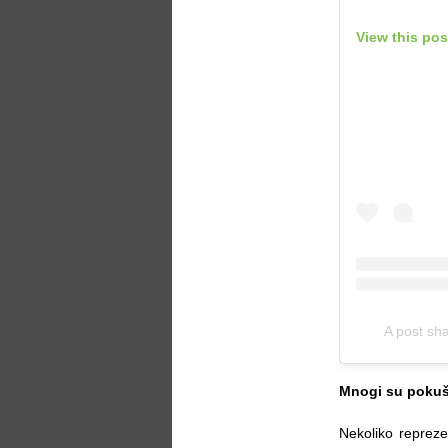
View this pos
A post sha
Mnogi su pokušal
Nekoliko reprezent