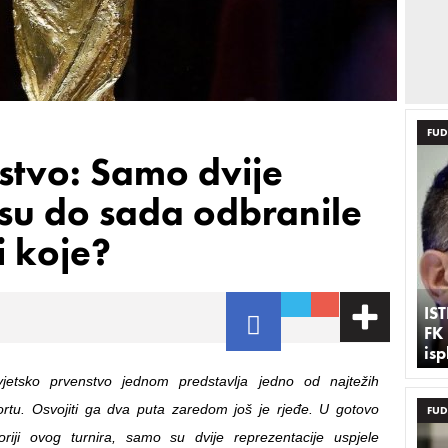
FUD
stvo: Samo dvije
 su do sada odbranile
i koje?
IS
FK
is
vjetsko prvenstvo jednom predstavlja jedno od najtežih
rtu. Osvojiti ga dva puta zaredom još je rjeđe. U gotovo
FUD
toriji ovog turnira, samo su dvije reprezentacije uspjele