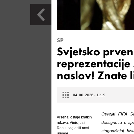
SP
Svjetsko prven
reprezentacije
naslov! Znate l
04. 06. 2026 - 11:19
Osvojiti FIFA S
Arsenal ostaje kratkih
dostignuća u spo
rukava: Vinisijus i
Real usaglasili novi
stogodišnjoj his
ugovor