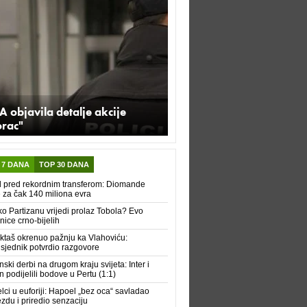
A objavila detalje akcije
orac"
 7 DANA
TOP 30 DANA
 pred rekordnim transferom: Diomande
e za čak 140 miliona evra
ko Partizanu vrijedi prolaz Tobola? Evo
nice crno-bijelih
ktaš okrenuo pažnju ka Vlahoviću:
sjednik potvrdio razgovore
nski derbi na drugom kraju svijeta: Inter i
n podijelili bodove u Pertu (1:1)
elci u euforiji: Hapoel „bez oca“ savladao
ezdu i priredio senzaciju