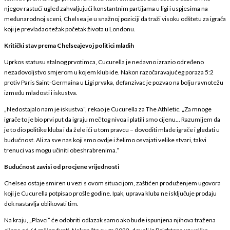
njegov rastući ugled zahvaljujući konstantnim partijama u ligi i uspjesima na
međunarodnoj sceni, Chelsea je u snažnoj poziciji da traži visoku odštetu za igrača
koji je prevladao težak početak života u Londonu.
Kritički stav prema Chelseajevoj politici mladih
Uprkos statusu stalnog prvotimca, Cucurella je nedavno izrazio određeno
nezadovoljstvo smjerom u kojem klub ide. Nakon razočaravajućeg poraza 5:2
protiv Paris Saint-Germaina u Ligi prvaka, defanzivac je pozvao na bolju ravnotežu
između mladosti i iskustva.
„Nedostajalo nam je iskustva“, rekao je Cucurella za The Athletic. „Za mnoge
igrače to je bio prvi put da igraju meč tog nivoa i platili smo cijenu... Razumijem da
je to dio politike kluba i da žele ići u tom pravcu – dovoditi mlade igrače i gledati u
budućnost. Ali za sve nas koji smo ovdje i želimo osvajati velike stvari, takvi
trenuci vas mogu učiniti obeshrabrenima.“
Budućnost zavisi od procjene vrijednosti
Chelsea ostaje smiren u vezi s ovom situacijom, zaštićen produženjem ugovora
koji je Cucurella potpisao prošle godine. Ipak, uprava kluba ne isključuje prodaju
dok nastavlja oblikovati tim.
Na kraju, „Plavci“ će odobriti odlazak samo ako bude ispunjena njihova tražena