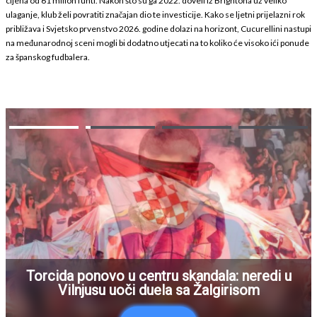
cijena od 61 milion funti. Nakon što su ga 2022. doveli iz Brightona uz veliko
ulaganje, klub želi povratiti značajan dio te investicije. Kako se ljetni prijelazni rok
približava i Svjetsko prvenstvo 2026. godine dolazi na horizont, Cucurellini nastupi
na međunarodnoj sceni mogli bi dodatno utjecati na to koliko će visoko ići ponude
za španskog fudbalera.
Torcida ponovo u centru skandala: neredi u
Vilnjusu uoči duela sa Žalgirisom