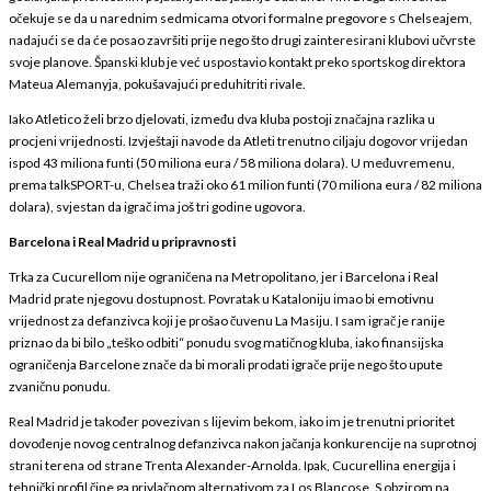
očekuje se da u narednim sedmicama otvori formalne pregovore s Chelseajem,
nadajući se da će posao završiti prije nego što drugi zainteresirani klubovi učvrste
svoje planove. Španski klub je već uspostavio kontakt preko sportskog direktora
Mateua Alemanyja, pokušavajući preduhitriti rivale.
Iako Atletico želi brzo djelovati, između dva kluba postoji značajna razlika u
procjeni vrijednosti. Izvještaji navode da Atleti trenutno ciljaju dogovor vrijedan
ispod 43 miliona funti (50 miliona eura / 58 miliona dolara). U međuvremenu,
prema talkSPORT-u, Chelsea traži oko 61 milion funti (70 miliona eura / 82 miliona
dolara), svjestan da igrač ima još tri godine ugovora.
Barcelona i Real Madrid u pripravnosti
Trka za Cucurellom nije ograničena na Metropolitano, jer i Barcelona i Real
Madrid prate njegovu dostupnost. Povratak u Kataloniju imao bi emotivnu
vrijednost za defanzivca koji je prošao čuvenu La Masiju. I sam igrač je ranije
priznao da bi bilo „teško odbiti“ ponudu svog matičnog kluba, iako finansijska
ograničenja Barcelone znače da bi morali prodati igrače prije nego što upute
zvaničnu ponudu.
Real Madrid je također povezivan s lijevim bekom, iako im je trenutni prioritet
dovođenje novog centralnog defanzivca nakon jačanja konkurencije na suprotnoj
strani terena od strane Trenta Alexander-Arnolda. Ipak, Cucurellina energija i
tehnički profil čine ga privlačnom alternativom za Los Blancose. S obzirom na