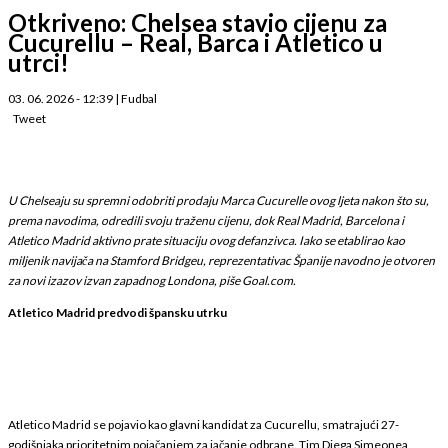
Otkriveno: Chelsea stavio cijenu za
Cucurellu – Real, Barca i Atletico u
utrci!
03. 06. 2026 - 12:39
|
Fudbal
Tweet
U Chelseaju su spremni odobriti prodaju Marca Cucurelle ovog ljeta nakon što su,
prema navodima, odredili svoju traženu cijenu, dok Real Madrid, Barcelona i
Atletico Madrid aktivno prate situaciju ovog defanzivca. Iako se etablirao kao
miljenik navijača na Stamford Bridgeu, reprezentativac Španije navodno je otvoren
za novi izazov izvan zapadnog Londona, piše Goal.com.
Atletico Madrid predvodi špansku utrku
Atletico Madrid se pojavio kao glavni kandidat za Cucurellu, smatrajući 27-
godišnjaka prioritetnim pojačanjem za jačanje odbrane. Tim Diega Simeonea