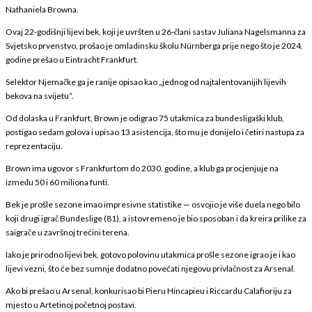
Nathaniela Browna.
Ovaj 22-godišnji lijevi bek, koji je uvršten u 26-člani sastav Juliana Nagelsmanna za
Svjetsko prvenstvo, prošao je omladinsku školu Nürnberga prije nego što je 2024.
godine prešao u Eintracht Frankfurt.
Selektor Njemačke ga je ranije opisao kao „jednog od najtalentovanijih lijevih
bekova na svijetu“.
Od dolaska u Frankfurt, Brown je odigrao 75 utakmica za bundesligaški klub,
postigao sedam golova i upisao 13 asistencija, što mu je donijelo i četiri nastupa za
reprezentaciju.
Brown ima ugovor s Frankfurtom do 2030. godine, a klub ga procjenjuje na
između 50 i 60 miliona funti.
Bek je prošle sezone imao impresivne statistike — osvojio je više duela nego bilo
koji drugi igrač Bundeslige (81), a istovremeno je bio sposoban i da kreira prilike za
saigrače u završnoj trećini terena.
Iako je prirodno lijevi bek, gotovo polovinu utakmica prošle sezone igrao je i kao
lijevi vezni, što će bez sumnje dodatno povećati njegovu privlačnost za Arsenal.
Ako bi prešao u Arsenal, konkurisao bi Pieru Hincapieu i Riccardu Calafioriju za
mjesto u Artetinoj početnoj postavi.