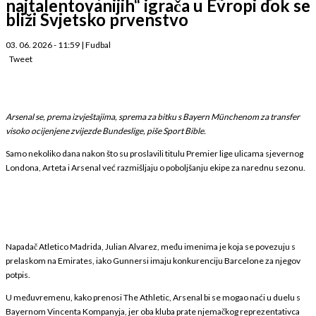
najtalentovanijih“ igrača u Evropi dok se
bliži Svjetsko prvenstvo
03. 06. 2026 - 11:59
|
Fudbal
Tweet
Arsenal se, prema izvještajima, sprema za bitku s Bayern Münchenom za transfer
visoko ocijenjene zvijezde Bundeslige, piše Sport Bible.
Samo nekoliko dana nakon što su proslavili titulu Premier lige ulicama sjevernog
Londona, Arteta i Arsenal već razmišljaju o poboljšanju ekipe za narednu sezonu.
Napadač Atletico Madrida, Julian Alvarez, među imenima je koja se povezuju s
prelaskom na Emirates, iako Gunnersi imaju konkurenciju Barcelone za njegov
potpis.
U međuvremenu, kako prenosi The Athletic, Arsenal bi se mogao naći u duelu s
Bayernom Vincenta Kompanyja, jer oba kluba prate njemačkog reprezentativca