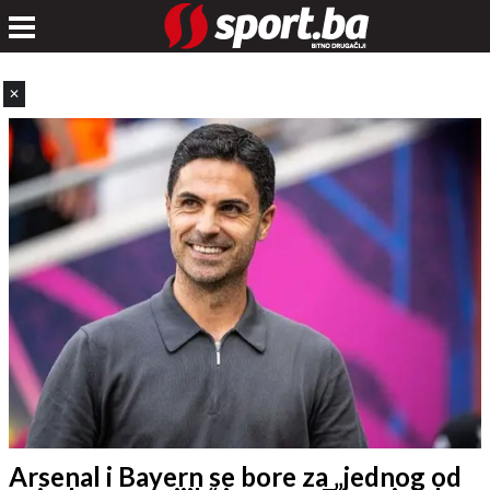
✕
Arsenal i Bayern se bore za „jednog od