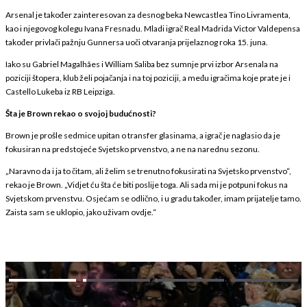
Arsenal je također zainteresovan za desnog beka Newcastlea Tino Livramenta,
kao i njegovog kolegu Ivana Fresnadu. Mladi igrač Real Madrida Victor Valdepensa
također privlači pažnju Gunnersa uoči otvaranja prijelaznog roka 15. juna.
Iako su Gabriel Magalhães i William Saliba bez sumnje prvi izbor Arsenala na
poziciji štopera, klub želi pojačanja i na toj poziciji, a među igračima koje prate je i
Castello Lukeba iz RB Leipziga.
Šta je Brown rekao o svojoj budućnosti?
Brown je prošle sedmice upitan o transfer glasinama, a igrač je naglasio da je
fokusiran na predstojeće Svjetsko prvenstvo, a ne na narednu sezonu.
„Naravno da i ja to čitam, ali želim se trenutno fokusirati na Svjetsko prvenstvo“,
rekao je Brown. „Vidjet ću šta će biti poslije toga. Ali sada mi je potpuni fokus na
Svjetskom prvenstvu. Osjećam se odlično, i u gradu također, imam prijatelje tamo.
Zaista sam se uklopio, jako uživam ovdje.“