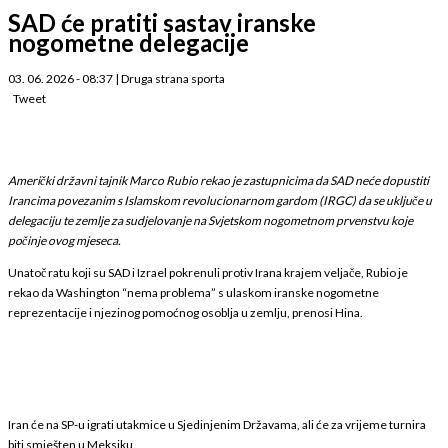
SAD će pratiti sastav iranske
nogometne delegacije
03. 06. 2026 - 08:37
|
Druga strana sporta
Tweet
Američki državni tajnik Marco Rubio rekao je zastupnicima da SAD neće dopustiti
Irancima povezanim s Islamskom revolucionarnom gardom (IRGC) da se uključe u
delegaciju te zemlje za sudjelovanje na Svjetskom nogometnom prvenstvu koje
počinje ovog mjeseca.
Unatoč ratu koji su SAD i Izrael pokrenuli protiv Irana krajem veljače, Rubio je
rekao da Washington “nema problema” s ulaskom iranske nogometne
reprezentacije i njezinog pomoćnog osoblja u zemlju, prenosi Hina.
Iran će na SP-u igrati utakmice u Sjedinjenim Državama, ali će za vrijeme turnira
biti smješten u Meksiku.