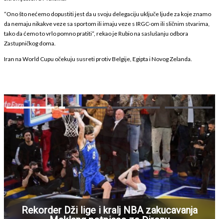
“Ono što nećemo dopustiti jest da u svoju delegaciju uključe ljude za koje znamo
da nemaju nikakve veze sa sportom ili imaju veze s IRGC-om ili sličnim stvarima,
tako da ćemo to vrlo pomno pratiti“, rekao je Rubio na saslušanju odbora
Zastupničkog doma.
Iran na World Cupu očekuju susreti protiv Belgije, Egipta i Novog Zelanda.
Rekorder Dži lige i kralj NBA zakucavanja