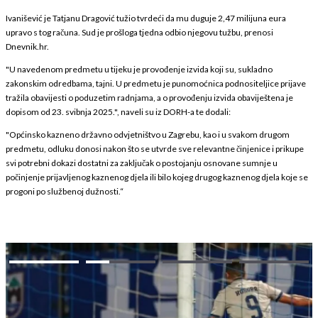
Ivanišević je Tatjanu Dragović tužio tvrdeći da mu duguje 2,47 milijuna eura
upravo s tog računa. Sud je prošloga tjedna odbio njegovu tužbu, prenosi
Dnevnik.hr.
"U navedenom predmetu u tijeku je provođenje izvida koji su, sukladno
zakonskim odredbama, tajni. U predmetu je punomoćnica podnositeljice prijave
tražila obavijesti o poduzetim radnjama, a o provođenju izvida obaviještena je
dopisom od 23. svibnja 2025.", naveli su iz DORH-a te dodali:
"Općinsko kazneno državno odvjetništvo u Zagrebu, kao i u svakom drugom
predmetu, odluku donosi nakon što se utvrde sve relevantne činjenice i prikupe
svi potrebni dokazi dostatni za zaključak o postojanju osnovane sumnje u
počinjenje prijavljenog kaznenog djela ili bilo kojeg drugog kaznenog djela koje se
progoni po službenoj dužnosti.“