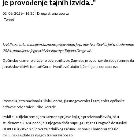
je provođenje tajnih izvida..."
02. 06. 2026 - 16:35
|
Druga strana sporta
Tweet
Izvidi su u toku temeljem kaznene prijave koju je protiv Ivaniševića još u studenome
2024. podnijela njegova bivša supruga Tatjana Dragović.
Općinsko kazneno državno odvjetništvo u Zagrebu provodi izvide zbog sumnje da
je naš slavni bivši tenisač Goran Ivanišević utajio 1,2 milijuna eura poreza.
Potvrdila je to Nacionalu Silvia Lončar, glasnogovornica i zamjenica općinske
državne odvjetnice Erike Korade.
Izvidi su u tijeku temeljem kaznene prijave koju je protiv Ivaniševića još u
studenome 2024. podnijela njegova bivša supruga Tatjana Dragović dostavivši
DORH-u izvatke s njihova zajedničkog računa u Monaku, kamo su stizale
milijunske uplate za njegov trenerski posao.