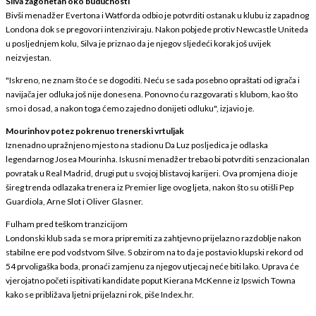
Silva zagonetan oko budućnosti
Bivši menadžer Evertona i Watforda odbio je potvrditi ostanak u klubu iz zapadnog
Londona dok se pregovori intenziviraju. Nakon pobjede protiv Newcastle Uniteda
u posljednjem kolu, Silva je priznao da je njegov sljedeći korak još uvijek
neizvjestan.
"Iskreno, ne znam što će se dogoditi. Neću se sada posebno opraštati od igrača i
navijača jer odluka još nije donesena. Ponovno ću razgovarati s klubom, kao što
smo i dosad, a nakon toga ćemo zajedno donijeti odluku", izjavio je.
Mourinhov potez pokrenuo trenerski vrtuljak
Iznenadno upražnjeno mjesto na stadionu Da Luz posljedica je odlaska
legendarnog Josea Mourinha. Iskusni menadžer trebao bi potvrditi senzacionalan
povratak u Real Madrid, drugi put u svojoj blistavoj karijeri. Ova promjena dio je
šireg trenda odlazaka trenera iz Premier lige ovog ljeta, nakon što su otišli Pep
Guardiola, Arne Slot i Oliver Glasner.
Fulham pred teškom tranzicijom
Londonski klub sada se mora pripremiti za zahtjevno prijelazno razdoblje nakon
stabilne ere pod vodstvom Silve. S obzirom na to da je postavio klupski rekord od
54 prvoligaška boda, pronaći zamjenu za njegov utjecaj neće biti lako. Uprava će
vjerojatno početi ispitivati kandidate poput Kierana McKenne iz Ipswich Towna
kako se približava ljetni prijelazni rok, piše Index.hr.