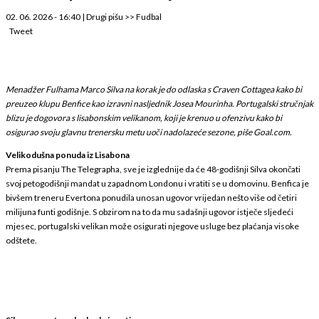
02. 06. 2026 - 16:40
|
Drugi pišu
>>
Fudbal
Tweet
Menadžer Fulhama Marco Silva na korak je do odlaska s Craven Cottagea kako bi
preuzeo klupu Benfice kao izravni nasljednik Josea Mourinha. Portugalski stručnjak
blizu je dogovora s lisabonskim velikanom, koji je krenuo u ofenzivu kako bi
osigurao svoju glavnu trenersku metu uoči nadolazeće sezone, piše Goal.com.
Velikodušna ponuda iz Lisabona
Prema pisanju The Telegrapha, sve je izglednije da će 48-godišnji Silva okončati
svoj petogodišnji mandat u zapadnom Londonu i vratiti se u domovinu. Benfica je
bivšem treneru Evertona ponudila unosan ugovor vrijedan nešto više od četiri
milijuna funti godišnje. S obzirom na to da mu sadašnji ugovor istječe sljedeći
mjesec, portugalski velikan može osigurati njegove usluge bez plaćanja visoke
odštete.