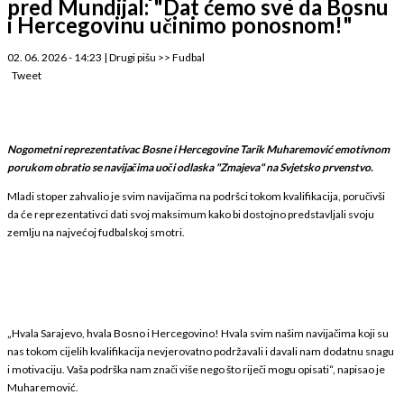
pred Mundijal: "Dat ćemo sve da Bosnu
i Hercegovinu učinimo ponosnom!"
02. 06. 2026 - 14:23
|
Drugi pišu
>>
Fudbal
Tweet
Nogometni reprezentativac Bosne i Hercegovine Tarik Muharemović emotivnom
porukom obratio se navijačima uoči odlaska "Zmajeva" na Svjetsko prvenstvo.
Mladi stoper zahvalio je svim navijačima na podršci tokom kvalifikacija, poručivši
da će reprezentativci dati svoj maksimum kako bi dostojno predstavljali svoju
zemlju na najvećoj fudbalskoj smotri.
„Hvala Sarajevo, hvala Bosno i Hercegovino! Hvala svim našim navijačima koji su
nas tokom cijelih kvalifikacija nevjerovatno podržavali i davali nam dodatnu snagu
i motivaciju. Vaša podrška nam znači više nego što riječi mogu opisati“, napisao je
Muharemović.