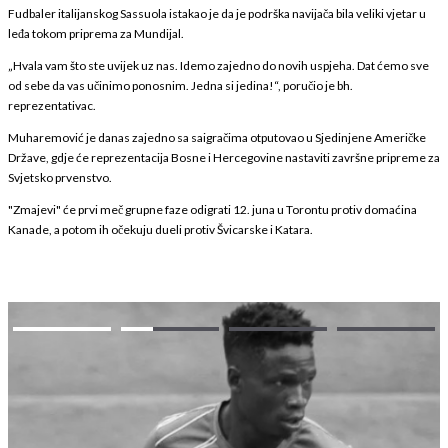
Fudbaler italijanskog Sassuola istakao je da je podrška navijača bila veliki vjetar u
leđa tokom priprema za Mundijal.
„Hvala vam što ste uvijek uz nas. Idemo zajedno do novih uspjeha. Dat ćemo sve
od sebe da vas učinimo ponosnim. Jedna si jedina!“, poručio je bh.
reprezentativac.
Muharemović je danas zajedno sa saigračima otputovao u Sjedinjene Američke
Države, gdje će reprezentacija Bosne i Hercegovine nastaviti završne pripreme za
Svjetsko prvenstvo.
"Zmajevi" će prvi meč grupne faze odigrati 12. juna u Torontu protiv domaćina
Kanade, a potom ih očekuju dueli protiv Švicarske i Katara.