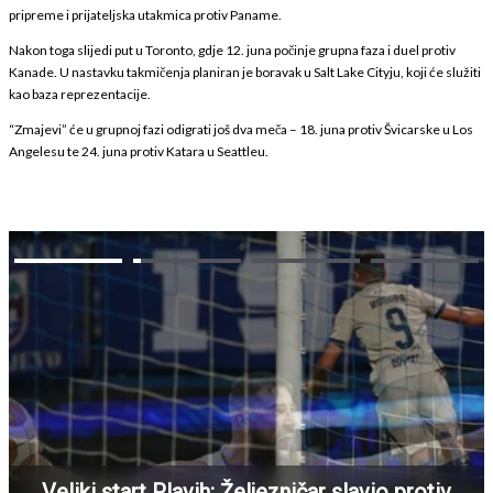
pripreme i prijateljska utakmica protiv Paname.
Nakon toga slijedi put u Toronto, gdje 12. juna počinje grupna faza i duel protiv
Kanade. U nastavku takmičenja planiran je boravak u Salt Lake Cityju, koji će služiti
kao baza reprezentacije.
“Zmajevi” će u grupnoj fazi odigrati još dva meča – 18. juna protiv Švicarske u Los
Angelesu te 24. juna protiv Katara u Seattleu.
Veliki start Plavih: Željezničar slavio protiv