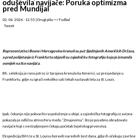
oduševila navijače: Poruka optimizma
pred Mundijal
02. 06. 2026 - 12:55
|
Drugi pišu
>>
Fudbal
Tweet
Reprezentativci Bosne i Hercegovine krenuli su put Sjedinjenih Američkih Država,
a pred polijetanje iz Frankfurta objavili su zajedničku fotografiju koja je izmamila
osmijeh na lice navijača.
Bh. selekcija je rano jutros iz Sarajeva krenula ka Americi, uz presjedanje u
Frankfurtu, gdje su igrači nekoliko sati čekali nastavak leta za St. Louis.
Ipak, čekanje nije pokvarilo raspoloženje u ekipi, a zajednička fotografija iz aviona
pokazala je odličnu atmosferu među “Zmajevima”, što je posebno obradovalo
navijače koji s nestrpljenjem čekaju početak Svjetskog prvenstva.
Ekspedicija BiH će u St. Louisu boraviti narednih šest dana, gdje ih očekuju završne