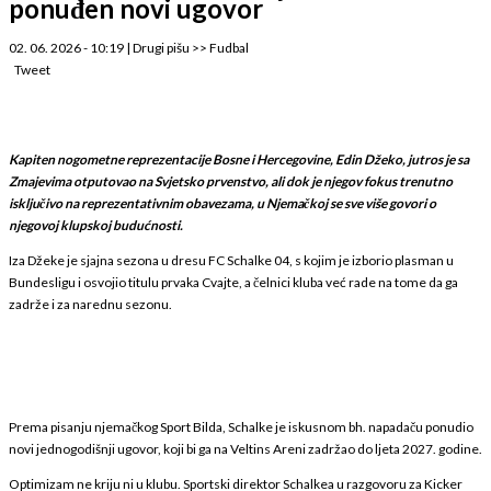
ponuđen novi ugovor
02. 06. 2026 - 10:19
|
Drugi pišu
>>
Fudbal
Tweet
Kapiten nogometne reprezentacije Bosne i Hercegovine, Edin Džeko, jutros je sa
Zmajevima otputovao na Svjetsko prvenstvo, ali dok je njegov fokus trenutno
isključivo na reprezentativnim obavezama, u Njemačkoj se sve više govori o
njegovoj klupskoj budućnosti.
Iza Džeke je sjajna sezona u dresu FC Schalke 04, s kojim je izborio plasman u
Bundesligu i osvojio titulu prvaka Cvajte, a čelnici kluba već rade na tome da ga
zadrže i za narednu sezonu.
Prema pisanju njemačkog Sport Bilda, Schalke je iskusnom bh. napadaču ponudio
novi jednogodišnji ugovor, koji bi ga na Veltins Areni zadržao do ljeta 2027. godine.
Optimizam ne kriju ni u klubu. Sportski direktor Schalkea u razgovoru za Kicker