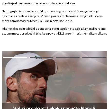
poručio je da su šanse za nastavak saradnje veoma dobre.
"Iz mog ugla, šanse su dobre. Edin je davao signale da se dobro osjeća i da je
spreman za nastavak karijere. Vidimo ga u našim planovima i svojim iskustvom
može nam pomoći na terenu, ali i van njega", poručio je.
Iako konačna odluka još nije donesena, sve ukazuje na to da bi Dijamant i naredne
sezone mogao predvoditi Schalke u povratničkoj sezoni među njemačkom elitom.
Veliki preokret: Lukaku napušta Napoli,