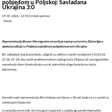
pobjedom u Poljskoj: Savladana
Ukrajina 3:0
29. 05. 2026 - 12:50
|
Ostali sportovi
Tweet
Reprezentacija Bosne i Hercegovine otvorila je nastup na turniru Zlatne lige u
sjedećoj odbojci u Poljskoj uvjerljivom pobjedom protiv Ukrajine.
Bh. odbojkaši, koji brane titulu, odigrali su odlično i slavili rezultatom 3:0 (25:20,
25:18, 25:19), bez većih problema tokom cijelog meča. Ekipa je od samog početka
nametnula ritam i kontrolisala susret, potvrdivši ulogu favorita na startu
takmičenja.
Naredni ispit reprezentaciju BiH očekuje već danas u 18 sati, kada će se sastati sa
selekcijom Mađarske.
U nastavku turnira bh. tim ima gust raspored: u subotu igra protiv Njemačke