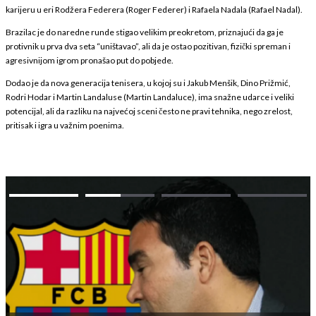
karijeru u eri Rodžera Federera (Roger Federer) i Rafaela Nadala (Rafael Nadal).
Brazilac je do naredne runde stigao velikim preokretom, priznajući da ga je
protivnik u prva dva seta “uništavao”, ali da je ostao pozitivan, fizički spreman i
agresivnijom igrom pronašao put do pobjede.
Dodao je da nova generacija tenisera, u kojoj su i Jakub Menšik, Dino Prižmić,
Rodri Hodar i Martin Landaluse (Martin Landaluce), ima snažne udarce i veliki
potencijal, ali da razliku na najvećoj sceni često ne pravi tehnika, nego zrelost,
pritisak i igra u važnim poenima.