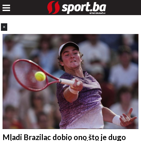
✕
Mladi Brazilac dobio ono što je dugo