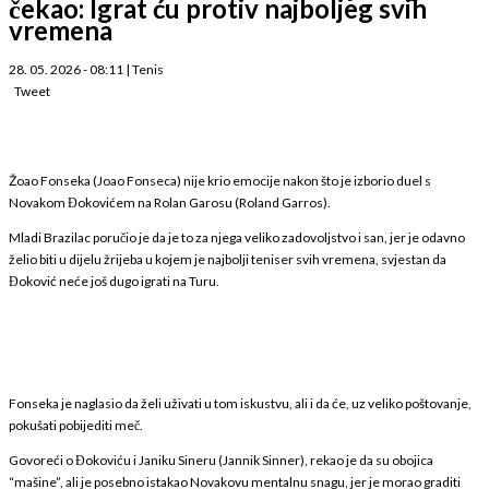
čekao: Igrat ću protiv najboljeg svih
vremena
28. 05. 2026 - 08:11
|
Tenis
Tweet
Žoao Fonseka (Joao Fonseca) nije krio emocije nakon što je izborio duel s
Novakom Đokovićem na Rolan Garosu (Roland Garros).
Mladi Brazilac poručio je da je to za njega veliko zadovoljstvo i san, jer je odavno
želio biti u dijelu žrijeba u kojem je najbolji teniser svih vremena, svjestan da
Đoković neće još dugo igrati na Turu.
Fonseka je naglasio da želi uživati u tom iskustvu, ali i da će, uz veliko poštovanje,
pokušati pobijediti meč.
Govoreći o Đokoviću i Janiku Sineru (Jannik Sinner), rekao je da su obojica
“mašine”, ali je posebno istakao Novakovu mentalnu snagu, jer je morao graditi