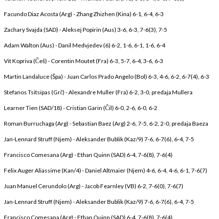
Facundo Diaz Acosta (Arg) - Zhang Zhizhen (Kina) 6-1, 6-4, 6-3
Zachary Svajda (SAD) - Aleksej Popirin (Aus) 3-6, 6-3, 7-6(3), 7-5
Adam Walton (Aus) - Danil Medvjedev (6) 6-2, 1-6, 6-1, 1-6, 6-4
Vit Kopriva (Češ) - Corentin Moutet (Fra) 6-3, 5-7, 6-4, 3-6, 6-3
Martin Landaluce (Špa) - Juan Carlos Prado Angelo (Bol) 6-3, 4-6, 6-2, 6-7(4), 6-3
Stefanos Tsitsipas (Grč) - Alexandre Muller (Fra) 6-2, 3-0, predaja Mullera
Learner Tien (SAD/18) - Cristian Garin (Čil) 6-0, 2-6, 6-0, 6-2
Roman Burruchaga (Arg) - Sebastian Baez (Arg) 2-6, 7-5, 6-2, 2-0, predaja Baeza
Jan-Lennard Struff (Njem) - Aleksander Bublik (Kaz/9) 7-6, 6-7(6), 6-4, 7-5
Francisco Comesana (Arg) - Ethan Quinn (SAD) 6-4, 7-6(8), 7-6(4)
Felix Auger Aliassime (Kan/4) - Daniel Altmaier (Njem) 4-6, 6-4, 4-6, 6-1, 7-6(7)
Juan Manuel Cerundolo (Arg) - Jacob Fearnley (VB) 6-2, 7-6(0), 7-6(7)
Jan-Lennard Struff (Njem) - Aleksander Bublik (Kaz/9) 7-6, 6-7(6), 6-4, 7-5
Francisco Comesana (Arg) - Ethan Quinn (SAD) 6-4, 7-6(8), 7-6(4)