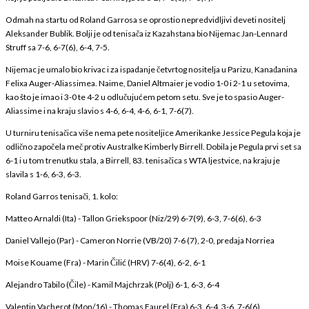
Odmah na startu od Roland Garrosa se oprostio nepredvidljivi deveti nositelj
Aleksander Bublik. Bolji je od tenisača iz Kazahstana bio Nijemac Jan-Lennard
Struff sa 7-6, 6-7(6), 6-4, 7-5.
Nijemac je umalo bio krivac i za ispadanje četvrtog nositelja u Parizu, Kanađanina
Felixa Auger-Aliassimea. Naime, Daniel Altmaier je vodio 1-0 i 2-1 u setovima,
kao što je imao i 3-0 te 4-2 u odlučujućem petom setu. Sve je to spasio Auger-
Aliassime i na kraju slavio s 4-6, 6-4, 4-6, 6-1, 7-6(7).
U turniru tenisačica više nema pete nositeljice Amerikanke Jessice Pegula koja je
odlično započela meč protiv Australke Kimberly Birrell. Dobila je Pegula prvi set sa
6-1 i u tom trenutku stala, a Birrell, 83. tenisačica s WTA ljestvice, na kraju je
slavila s 1-6, 6-3, 6-3.
Roland Garros tenisači, 1. kolo:
Matteo Arnaldi (Ita) - Tallon Griekspoor (Niz/29) 6-7(9), 6-3, 7-6(6), 6-3
Daniel Vallejo (Par) - Cameron Norrie (VB/20) 7-6 (7), 2-0, predaja Norriea
Moise Kouame (Fra) - Marin Čilić (HRV) 7-6(4), 6-2, 6-1
Alejandro Tabilo (Čile) - Kamil Majchrzak (Polj) 6-1, 6-3, 6-4
Valentin Vacherot (Mon/16) - Thomas Faurel (Fra) 6-3, 6-4, 3-6, 7-6(6)