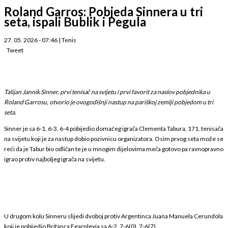
Roland Garros: Pobjeda Sinnera u tri
seta, ispali Bublik i Pegula
27. 05. 2026 - 07:46
|
Tenis
Tweet
Talijan Jannik Sinner, prvi tenisač na svijetu i prvi favorit za naslov pobjednika u
Roland Garrosu, otvorio je ovogodišnji nastup na pariškoj zemlji pobjedom u tri
seta.
Sinner je sa 6-1, 6-3, 6-4 pobijedio domaćeg igrača Clementa Tabura, 171. tenisača
na svijetu koji je za nastup dobio pozivnicu organizatora. Osim prvog seta može se
reći da je Tabur bio odličan te je u mnogim dijelovima meča gotovo pa ravnopravno
igrao protiv najboljeg igrača na svijetu.
U drugom kolu Sinneru slijedi dvoboj protiv Argentinca Juana Manuela Cerundola
koji je pobijedio Britanca Fearnleyja sa 6-2, 7-6(0), 7-6(7).