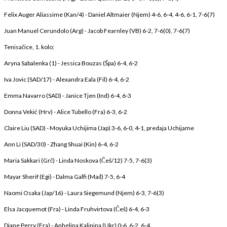
Felix Auger Aliassime (Kan/4) - Daniel Altmaier (Njem) 4-6, 6-4, 4-6, 6-1, 7-6(7)
Juan Manuel Cerundolo (Arg) - Jacob Fearnley (VB) 6-2, 7-6(0), 7-6(7)
Tenisačice, 1. kolo:
Aryna Sabalenka (1) - Jessica Bouzas (Špa) 6-4, 6-2
Iva Jovic (SAD/17) - Alexandra Eala (Fil) 6-4, 6-2
Emma Navarro (SAD) - Janice Tjen (Ind) 6-4, 6-3
Donna Vekić (Hrv) - Alice Tubello (Fra) 6-3, 6-2
Claire Liu (SAD) - Moyuka Uchijima (Jap) 3-6, 6-0, 4-1, predaja Uchijame
Ann Li (SAD/30) - Zhang Shuai (Kin) 6-4, 6-2
Maria Sakkari (Grč) - Linda Noskova (Češ/12) 7-5, 7-6(3)
Mayar Sherif (Egi) - Dalma Galfi (Mađ) 7-5, 6-4
Naomi Osaka (Jap/16) - Laura Siegemund (Njem) 6-3, 7-6(3)
Elsa Jacquemot (Fra) - Linda Fruhvirtova (Češ) 6-4, 6-3
Diane Perry (Fra) - Anhelina Kalinina (Ukr) 0-6, 6-2, 6-4