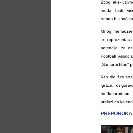
Zbog ekskluzivn
moda. Ipak, vi
trebao bi značajn
Mnogi menadžeri 
je reprezentaci
potencijal za o
Football Associ
„Samurai Blue“ po
Kao dio šire str
igrača, osigura
međunarodnom tr
prelazi na kalend