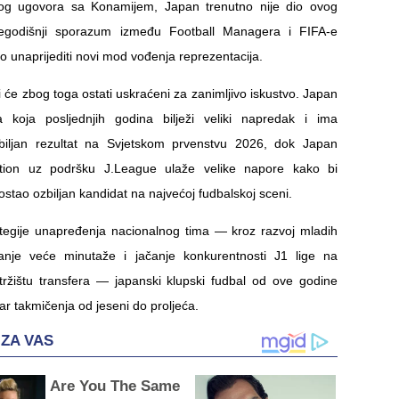
og ugovora sa Konamijem, Japan trenutno nije dio ovog
šegodišnji sporazum između Football Managera i FIFA-e
o unaprijediti novi mod vođenja reprezentacija.
će zbog toga ostati uskraćeni za zanimljivo iskustvo. Japan
ja koja posljednjih godina bilježi veliki napredak i ima
zbiljan rezultat na Svjetskom prvenstvu 2026, dok Japan
ation uz podršku J.League ulaže velike napore kako bi
stao ozbiljan kandidat na najvećoj fudbalskoj sceni.
ategije unapređenja nacionalnog tima — kroz razvoj mladih
vanje veće minutaže i jačanje konkurentnosti J1 lige na
žištu transfera — japanski klupski fudbal od ove godine
ar takmičenja od jeseni do proljeća.