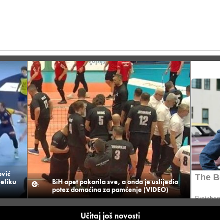
vić
veliku
BiH opet pokorila sve, a onda je uslijedio
potez domaćina za pamćenje (VIDEO)
Učitaj još novosti