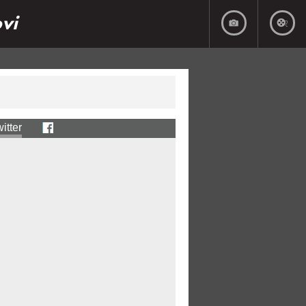
ovi
itter