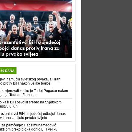
rezentativci BiH u sjedećoj
ojci danas protiv Irana za
ulu prvaka svijeta
 30 DANA
evi namučili svjetskog prvaka, ali Iran
io protiv BiH nakon velike borbe
te vjerovati koliko je Tadej Pogačar nakon
janja Tour de Francea
jkaši BiH osvojili srebro na Svjetskom
nstvu u Kini
ezentativci BiH u sjedećoj odbojci danas
iv Irana za titulu prvaka svijeta
i za pamćenje: Hadžimuhamedović
ektilom preko bloka donio BiH veliku