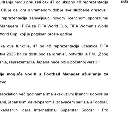
pob
uriranju mogu preuzeti čak 47 od ukupno 48 reprezentacija
. Cilj je da igra s vremenom dobije sve službene dresove i
et reprezentacija zahvaljujući novom licencnom sporazumu
 Managera i FIFA za FIFA World Cup, FIFA Women's World
orld Cup, koji je potpisan prošle godine.
aska ove funkcije, 47 od 48 reprezentacija učesnica FIFA
tva 2026 bit će dostupno za igranje“, potvrdio je FM. „Zbog
enja, reprezentacija Japana neće biti u početnoj verziji.“
je moguće voditi u Football Manager ažuriranju za
stvo
ssociation već godinama ima ekskluzivni licencni ugovor sa
i, japanskim developerom i izdavačem serijala eFootball,
ekadašnjih igara International Superstar Soccer i Pro