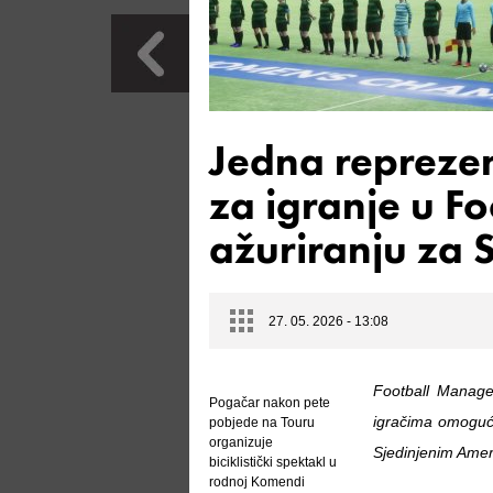
Jedna reprezen
za igranje u F
ažuriranju za 
27. 05. 2026 - 13:08
Football Manage
Pogačar nakon pete
igračima omoguća
pobjede na Touru
organizuje
Sjedinjenim Amer
biciklistički spektakl u
rodnoj Komendi