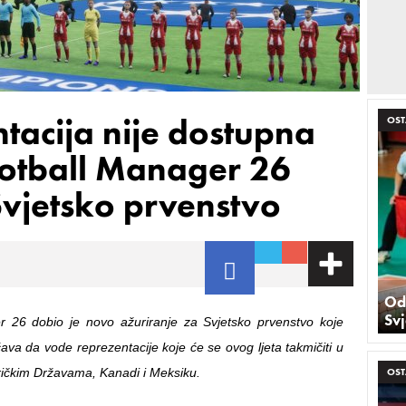
tacija nije dostupna
OST
ootball Manager 26
Svjetsko prvenstvo
Odb
Svj
r 26 dobio je novo ažuriranje za Svjetsko prvenstvo koje
va da vode reprezentacije koje će se ovog ljeta takmičiti u
ičkim Državama, Kanadi i Meksiku.
OST