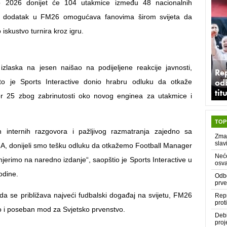
 2026 donijet će 104 utakmice između 48 nacionalnih
vi dodatak u FM26 omogućava fanovima širom svijeta da
iskustvo turnira kroz igru.
zlaska na jesen naišao na podijeljene reakcije javnosti,
Rep
odb
o je Sports Interactive donio hrabru odluku da otkaže
tit
r 25 zbog zabrinutosti oko novog enginea za utakmice i
TOP
 internih razgovora i pažljivog razmatranja zajedno sa
Zmaj
slav
, donijeli smo tešku odluku da otkažemo Football Manager
Neće
jerimo na naredno izdanje“, saopštio je Sports Interactive u
osva
odine.
Odbo
prve
da se približava najveći fudbalski događaj na svijetu, FM26
Repr
prot
io i poseban mod za Svjetsko prvenstvo.
Deb
proj