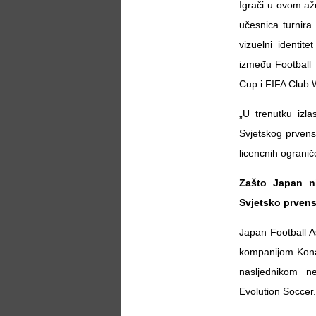
Igrači u ovom až
učesnica turnira
vizuelni identit
između Football
Cup i FIFA Club W
„U trenutku izl
Svjetskog prvens
licencnih ogranič
Zašto Japan ni
Svjetsko prven
Japan Football A
kompanijom Konam
nasljednikom n
Evolution Soccer.