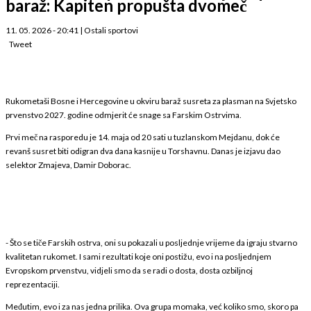
baraž: Kapiten propušta dvomeč
11. 05. 2026 - 20:41
|
Ostali sportovi
Tweet
Rukometaši Bosne i Hercegovine u okviru baraž susreta za plasman na Svjetsko
prvenstvo 2027. godine odmjerit će snage sa Farskim Ostrvima.
Prvi meč na rasporedu je 14. maja od 20 sati u tuzlanskom Mejdanu, dok će
revanš susret biti odigran dva dana kasnije u Torshavnu. Danas je izjavu dao
selektor Zmajeva, Damir Doborac.
- Što se tiče Farskih ostrva, oni su pokazali u posljednje vrijeme da igraju stvarno
kvalitetan rukomet. I sami rezultati koje oni postižu, evo i na posljednjem
Evropskom prvenstvu, vidjeli smo da se radi o dosta, dosta ozbiljnoj
reprezentaciji.
Međutim, evo i za nas jedna prilika. Ova grupa momaka, već koliko smo, skoro pa