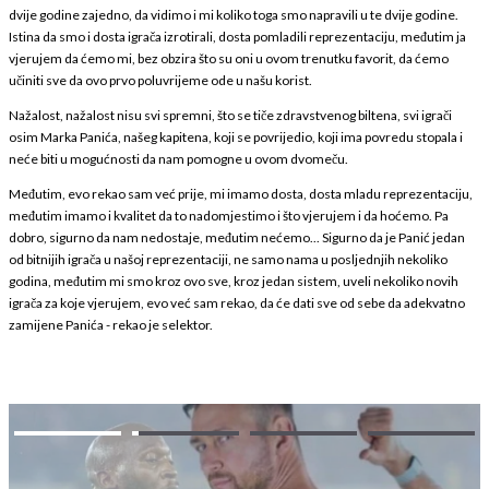
dvije godine zajedno, da vidimo i mi koliko toga smo napravili u te dvije godine.
Istina da smo i dosta igrača izrotirali, dosta pomladili reprezentaciju, međutim ja
vjerujem da ćemo mi, bez obzira što su oni u ovom trenutku favorit, da ćemo
učiniti sve da ovo prvo poluvrijeme ode u našu korist.
Nažalost, nažalost nisu svi spremni, što se tiče zdravstvenog biltena, svi igrači
osim Marka Panića, našeg kapitena, koji se povrijedio, koji ima povredu stopala i
neće biti u mogućnosti da nam pomogne u ovom dvomeču.
Međutim, evo rekao sam već prije, mi imamo dosta, dosta mladu reprezentaciju,
međutim imamo i kvalitet da to nadomjestimo i što vjerujem i da hoćemo. Pa
dobro, sigurno da nam nedostaje, međutim nećemo... Sigurno da je Panić jedan
od bitnijih igrača u našoj reprezentaciji, ne samo nama u posljednjih nekoliko
godina, međutim mi smo kroz ovo sve, kroz jedan sistem, uveli nekoliko novih
igrača za koje vjerujem, evo već sam rekao, da će dati sve od sebe da adekvatno
zamijene Panića - rekao je selektor.