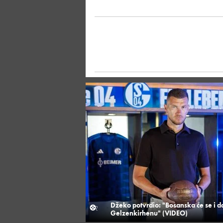
Džeko potvrdio: "Bosanska će se i dal
Gelzenkirhenu" (VIDEO)