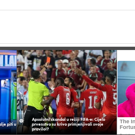
Apsolutni skandal u režiji FIFA-e: Cijelo
je piti u
prvenstvo su krivo primjenjivali svoje
pravilo!?