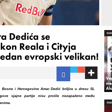
a Dedića se
FUD
on Reala i Cityja
 jedan evropski velikan!
Već
med
Al
c Bosne i Hercegovine Amar Dedić briljira u dresu SL
egove sjajne partije nisu prošle nezapaženo među
anima.
FUD