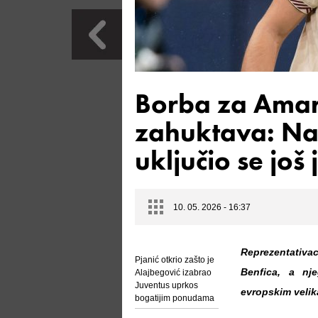
Borba za Amar
zahuktava: Nak
uključio se još
10. 05. 2026 - 16:37
Reprezentativa
Pjanić otkrio zašto je
Benfica, a nj
Alajbegović izabrao
Juventus uprkos
evropskim velik
bogatijim ponudama