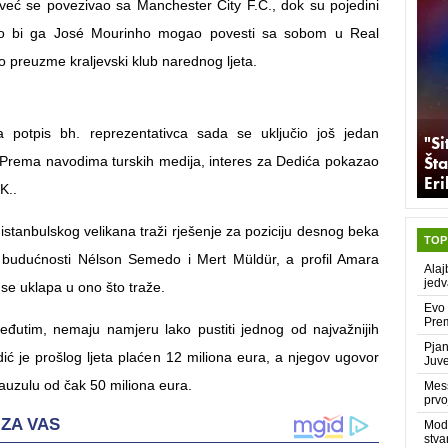
već se povezivao sa Manchester City F.C., dok su pojedini
ako bi ga José Mourinho mogao povesti sa sobom u Real
o preuzme kraljevski klub narednog ljeta.
a potpis bh. reprezentativca sada se uključio još jedan
"Si
Šta
. Prema navodima turskih medija, interes za Dedića pokazao
Er
K..
stanbulskog velikana traži rješenje za poziciju desnog beka
TOP
 budućnosti Nélson Semedo i Mert Müldür, a profil Amara
Alaj
jedv
se uklapa u ono što traže.
Evo 
Prem
đutim, nemaju namjeru lako pustiti jednog od najvažnijih
Pjan
dić je prošlog ljeta plaćen 12 miliona eura, a njegov ugovor
Juve
auzulu od čak 50 miliona eura.
Mess
prvo
Modr
stva