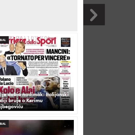
BAL
 je dobio nadimak: Italijanski
iji bruje o Kerimu
ajbegoviću
BAL