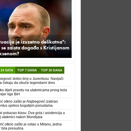
tuacija je izuzetno delikatna":
 se zaista događa s Kristijanom
iksenom?
 24 SATA
TOP 7 DANA
TOP 30 DANA
begović dobio broj u Juventusu: Navijači
a čekaju da obuče legendarni dres
ko dijeli pravdu na utakmicama prvog kola
ijer lige BiH
ić otkrio zašto je Alajbegović izabrao
ntus uprkos bogatijim ponudama
i pokazao klasu: Dva gola i asistencija u
j utakmici nakon Mundijala
ić otkrio zašto je ostao u Milanu, jedna
r bila presudna