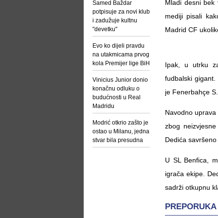
Mladi desni bek 
Samed Baždar
potpisuje za novi klub
mediji pisali k
i zadužuje kultnu
"devetku"
Madrid CF ukolik
Evo ko dijeli pravdu
na utakmicama prvog
kola Premijer lige BiH
Ipak, u utrku z
fudbalski gigant
Vinicius Junior donio
konačnu odluku o
je Fenerbahçe S.
budućnosti u Real
Madridu
Navodno uprava i
Modrić otkrio zašto je
zbog neizvjesne
ostao u Milanu, jedna
Dedića savršeno 
stvar bila presudna
U SL Benfica, me
igrača ekipe. De
sadrži otkupnu kl