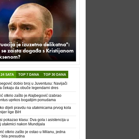
tuacija je izuzetno delikatna":
 se zaista događa s Kristijanom
iksenom?
 24 SATA
TOP 7 DANA
TOP 30 DANA
begović dobio broj u Juventusu: Navijači
a čekaju da obuče legendarni dres
ić otkrio zašto je Alajbegović izabrao
ntus uprkos bogatijim ponudama
ko dijeli pravdu na utakmicama prvog kola
ijer lige BiH
i pokazao klasu: Dva gola i asistencija u
j utakmici nakon Mundijala
ić otkrio zašto je ostao u Milanu, jedna
r bila presudna