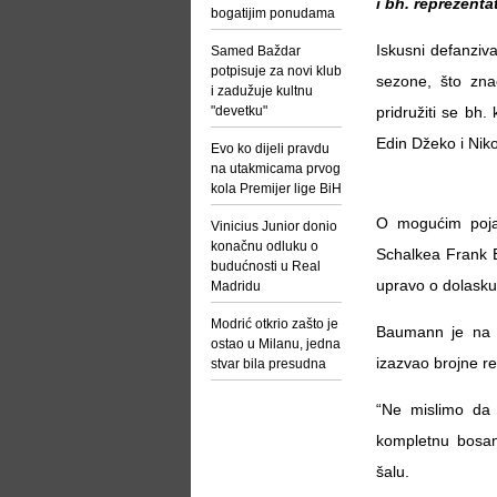
i bh. reprezent
bogatijim ponudama
Iskusni defanziva
Samed Baždar
potpisuje za novi klub
sezone, što zna
i zadužuje kultnu
"devetku"
pridružiti se bh.
Edin Džeko i Niko
Evo ko dijeli pravdu
na utakmicama prvog
kola Premijer lige BiH
O mogućim pojač
Vinicius Junior donio
konačnu odluku o
Schalkea Frank B
budućnosti u Real
upravo o dolasku
Madridu
Modrić otkrio zašto je
Baumann je na t
ostao u Milanu, jedna
izazvao brojne r
stvar bila presudna
“Ne mislimo da 
kompletnu bosan
šalu.