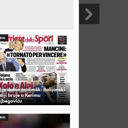
BAL
 je dobio nadimak: Italijanski
iji bruje o Kerimu
ajbegoviću
BAL