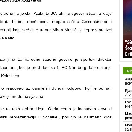
ativac Sead Kolašinac.
c trenutno je član Atalanta BC, ali mu ugovor ističe na kraju
či da bi bez obeštećenja mogao stići u Gelsenkirchen i
 koloniji koju već čine trener Miron Muslić, te reprezentativci
la Katić.
"Si
Šta
Er
anjima za narednu sezonu govorio je sportski direktor
aumann, koji je pred duel sa 1. FC Nürnberg dobio pitanje
TOP
 Kolašinca.
Alaj
jedv
o reagovao uz osmijeh i duhovit odgovor koji je odmah
Pjan
Juve
eakcije među navijačima.
Evo 
Prem
je to tako dobra ideja. Onda ćemo jednostavno dovesti
Mess
sku reprezentaciju u Schalke”, poručio je Baumann kroz
prvo
Modr
stva