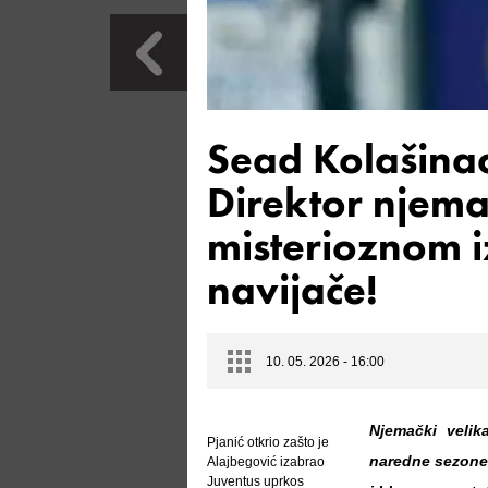
Sead Kolašinac
Direktor njem
misterioznom 
navijače!
10. 05. 2026 - 16:00
Njemački velik
Pjanić otkrio zašto je
naredne sezone,
Alajbegović izabrao
Juventus uprkos