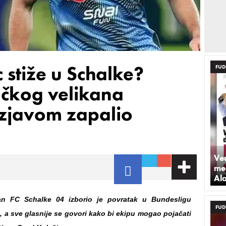
 stiže u Schalke?
FUD
ačkog velikana
izjavom zapalio
Već
med
Al
an FC Schalke 04 izborio je povratak u Bundesligu
FUD
 a sve glasnije se govori kako bi ekipu mogao pojačati